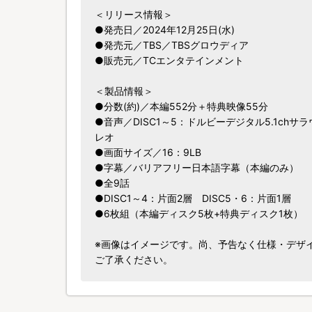
＜リリース情報＞
●発売日／2024年12月25日(水)
●発売元／TBS／TBSグロウディア
●販売元／TCエンタテインメント
＜製品情報＞
●分数(約)／本編552分＋特典映像55分
●音声／DISC1～5：ドルビーデジタル5.1chサ
レオ
●画面サイズ／16：9LB
●字幕／バリアフリー日本語字幕（本編のみ）
●全9話
●DISC1～4：片面2層 DISC5・6：片面1層
●6枚組（本編ディスク5枚+特典ディスク1枚）
※画像はイメージです。尚、予告なく仕様・デザ
ご了承ください。