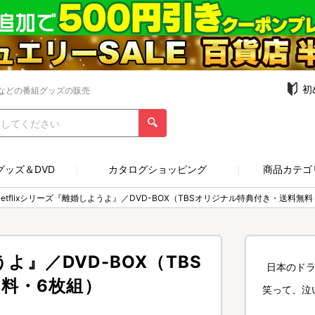
初
などの番組グッズの販売
グッズ＆DVD
カタログショッピング
商品カテゴ
Netflixシリーズ『離婚しようよ』／DVD-BOX（TBSオリジナル特典付き・送料無
うよ』／DVD-BOX（TBS
日本のド
料・6枚組）
笑って、泣