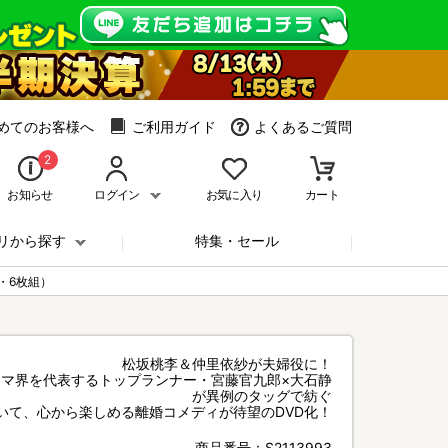
めてのお客様へ
ご利用ガイド
よくあるご質問
2
お知らせ
ログイン
お気に入り
カート
リから探す
特集・セール
料・6枚組）
松坂桃李＆仲里依紗が夫婦役に！
ラマ界を代表するトップランナー・宮藤官九郎×大石静
が異例のタッグで紡ぐ
いて、心から楽しめる離婚コメディが待望のDVD化！
商品番号：
S2113993