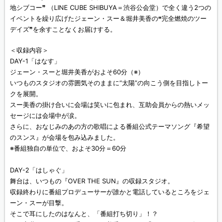
地シブコー❞ （LINE CUBE SHIBUYA＝渋谷公会堂）で全く違う2つの
イベントを繰り広げたジェーン・スー＆堀井美香の❝完全燃焼のツー
デイズ❞を余すことなくお届けする。
＜収録内容＞
DAY-1「はなす」
ジェーン・スーと堀井美香がおよそ60分（※）
いつものスタジオの雰囲気そのままに“太陽”の向こう側を目指しトー
クを展開。
スー美香の掛け合いに会場は笑いに包まれ、互助会員からの熱いメッ
セージには会場中が涙。
さらに、おなじみのあの方の歌唱による番組公式テーマソング『希望
のスンス』が会場を包み込みました。
※番組独自の単位で、およそ30分＝60分
DAY-2「はしゃぐ」
舞台は、いつもの『OVER THE SUN』の収録スタジオ。
収録終わりに番組プロデューサーが誰かと電話しているところをジェ
ーン・スーが目撃。
そこで耳にしたのはなんと、「番組打ち切り」！？