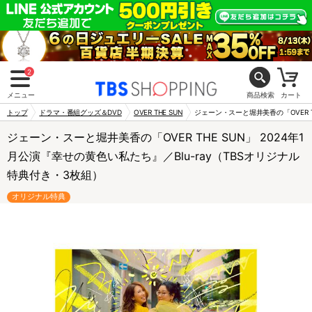
2
メニュー
商品検索
カート
トップ
ドラマ・番組グッズ＆DVD
OVER THE SUN
ジェーン・スーと堀井美香の「OVER T
ジェーン・スーと堀井美香の「OVER THE SUN」 2024年1
月公演『幸せの黄色い私たち』／Blu-ray（TBSオリジナル
特典付き・3枚組）
オリジナル特典