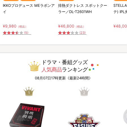
IKKOプロデュース MEラボンア
排熱ダクトレス スポットクー
STELL
イ
ラー／DL-T2601WH
テ) IP
¥9,980
¥46,800
¥48,0
（税込）
（税込）
(5)
(23)
ドラマ・番組グッズ
人気商品
ランキング
08月07日17時更新《最新24時間》
1
2