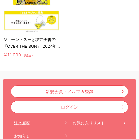
ジェーン・スーと堀井美香の
「OVER THE SUN」 2024年1
月公演『幸せの黄色い私たち』
￥11,000
（税込）
／Blu-ray（TBSオリジナル特
典付き・3枚組）
新規会員・メルマガ登録
ログイン
注文履歴
お気に入りリスト
お知らせ