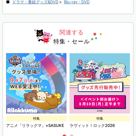
ドラマ・番組グッズ&DVD
>
Blu-ray・DVD
関連する
特集・セール
特集
特集
ズ
アニメ「リラックマ」×SASUKE
ラヴィット！ロック2026