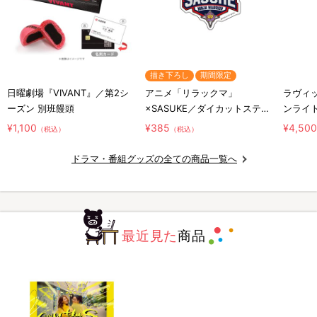
描き下ろし
期間限定
日曜劇場『VIVANT』／第2シ
アニメ「リラックマ」
ラヴィッ
ーズン 別班饅頭
×SASUKE／ダイカットステッ
ンライ
カー／コラボロゴ
¥1,100
¥385
¥4,50
（税込）
（税込）
ドラマ・番組グッズの全ての商品一覧へ
最近見た
商品