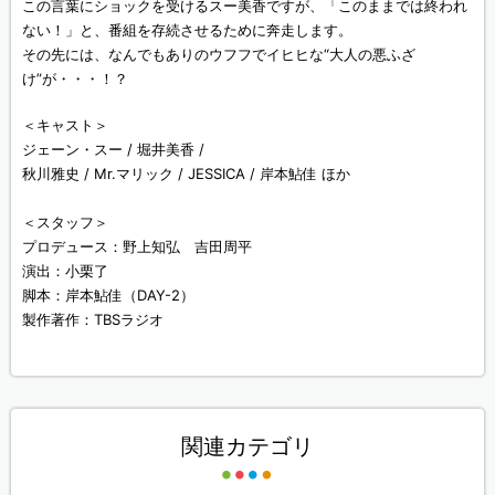
この言葉にショックを受けるスー美香ですが、「このままでは終われ
ない！」と、番組を存続させるために奔走します。
その先には、なんでもありのウフフでイヒヒな“大人の悪ふざ
け”が・・・！？
＜キャスト＞
ジェーン・スー / 堀井美香 /
秋川雅史 / Mr.マリック / JESSICA / 岸本鮎佳 ほか
＜スタッフ＞
プロデュース：野上知弘 吉田周平
演出：小栗了
脚本：岸本鮎佳（DAY-2）
製作著作：TBSラジオ
関連カテゴリ