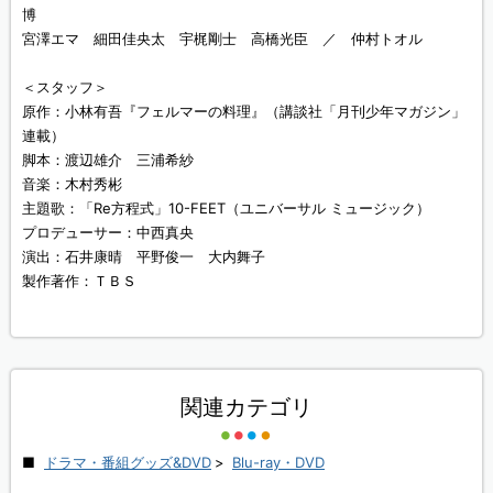
博
宮澤エマ 細田佳央太 宇梶剛士 高橋光臣 ／ 仲村トオル
＜スタッフ＞
原作：小林有吾『フェルマーの料理』（講談社「月刊少年マガジン」
連載）
脚本：渡辺雄介 三浦希紗
音楽：木村秀彬
主題歌：「Re方程式」10-FEET（ユニバーサル ミュージック）
プロデューサー：中西真央
演出：石井康晴 平野俊一 大内舞子
製作著作：ＴＢＳ
関連カテゴリ
ドラマ・番組グッズ&DVD
>
Blu-ray・DVD