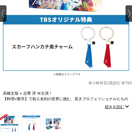
©小林有吾/講談社 ©TBS
高橋文哉 × 志尊 淳 Ｗ主演！
【料理×数学】で前人未到の世界に挑む、若きプロフェツショナルたちの
青春ストーリー！
続きを読む