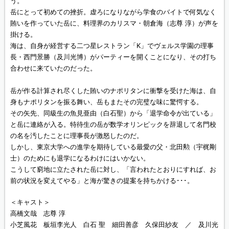
う。
岳にとって初めての挫折。虚ろになりながら学食のバイトで何気なく
賄いを作っていた岳に、料理界のカリスマ・朝倉海（志尊 淳）が声を
掛ける。
海は、自身が経営する二つ星レストラン「K」でヴェルス学園の理事
長・西門景勝（及川光博）がパーティーを開くことになり、その打ち
合わせに来ていたのだった。
岳が作る計算され尽くした賄いのナポリタンに衝撃を受けた海は、自
身もナポリタンを振る舞い、岳もまたその完璧な味に驚愕する。
その矢先、同級生の魚見亜由（白石聖）から「退学命令が出ている」
と岳に連絡が入る。特待生の岳が数学オリンピックを辞退して名門校
の名を汚したことに理事長が激怒したのだ。
しかし、東京大学への進学を期待している最愛の父・北田勲（宇梶剛
士）のためにも退学になるわけにはいかない。
こうして窮地に立たされた岳に対し、「言われたとおりにすれば、お
前の状況を変えてやる」と海が驚きの提案を持ちかける･･･。
＜キャスト＞
高橋文哉 志尊 淳
小芝風花 板垣李光人 白石 聖 細田善彦 久保田紗友 ／ 及川光