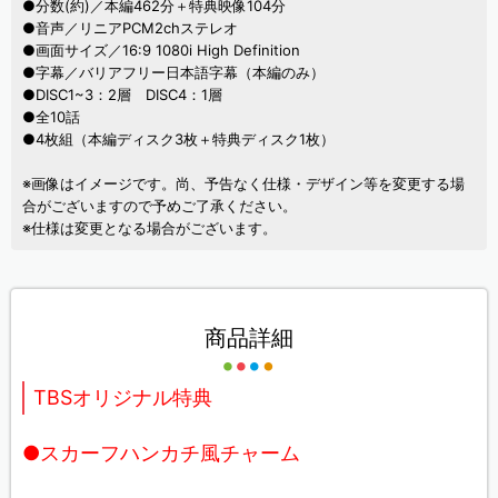
●分数(約)／本編462分＋特典映像104分
●音声／リニアPCM2chステレオ
●画面サイズ／16:9 1080i High Definition
●字幕／バリアフリー日本語字幕（本編のみ）
●DISC1~3：2層 DISC4：1層
●全10話
●4枚組（本編ディスク3枚＋特典ディスク1枚）
※画像はイメージです。尚、予告なく仕様・デザイン等を変更する場
合がございますので予めご了承ください。
※仕様は変更となる場合がございます。
商品詳細
TBSオリジナル特典
●スカーフハンカチ風チャーム