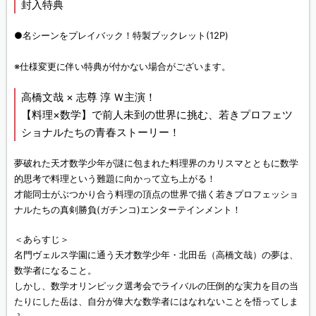
封入特典
●名シーンをプレイバック！特製ブックレット(12P)
※仕様変更に伴い特典が付かない場合がございます。
高橋文哉 × 志尊 淳 Ｗ主演！
【料理×数学】で前人未到の世界に挑む、若きプロフェツ
ショナルたちの青春ストーリー！
夢破れた天才数学少年が謎に包まれた料理界のカリスマとともに数学
的思考で料理という難題に向かって立ち上がる！
才能同士がぶつかり合う料理の頂点の世界で描く若きプロフェッショ
ナルたちの真剣勝負(ガチンコ)エンターテインメント！
＜あらすじ＞
名門ヴェルス学園に通う天才数学少年・北田岳（高橋文哉）の夢は、
数学者になること。
しかし、数学オリンピック選考会でライバルの圧倒的な実力を目の当
たりにした岳は、自分が偉大な数学者にはなれないことを悟ってしま