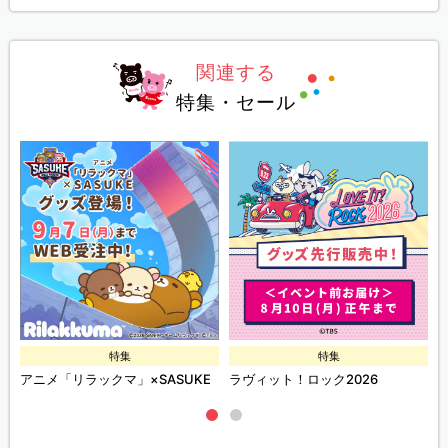
関連する
特集・セール
特集
特集
ズ
アニメ「リラックマ」×SASUKE
ラヴィット！ロック2026