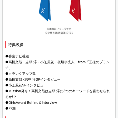
特典映像
●番宣ナビ番組
●高橋文哉・志尊 淳・小芝風花・板垣李光人 from「王様のブラン
チ」
●クランクアップ集
●高橋文哉×志尊 淳SPインタビュー
●小芝風花SPインタビュー
●Mission発令！高橋文哉は志尊 淳に3つのキーワードを言わせられ
るか!？
●GirlsAward Behind＆Interview
●PR集