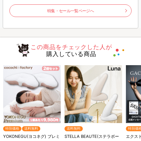
特集・セール一覧ページへ
この商品をチェックした人が
購入している商品
特別価格
送料無料
送料無料
特別価
YOKONEGU(ヨコネグ) プレミ
STELLA BEAUTE(ステラボー
エクスト