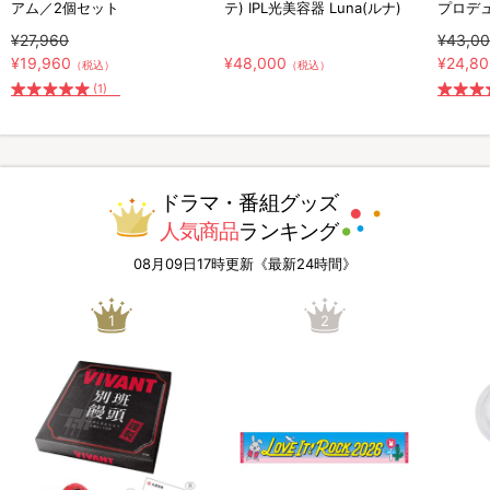
アム／2個セット
テ) IPL光美容器 Luna(ルナ)
プロデ
¥27,960
¥43,0
¥19,960
¥48,000
¥24,8
（税込）
（税込）
(1)
ドラマ・番組グッズ
人気商品
ランキング
08月09日17時更新《最新24時間》
1
2