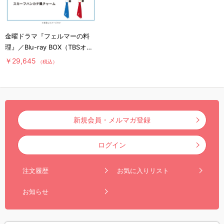
金曜ドラマ『フェルマーの料
理』／Blu-ray BOX（TBSオリ
ジナル特典付き・送料無料・4
￥29,645
（税込）
枚組）
新規会員・メルマガ登録
ログイン
注文履歴
お気に入りリスト
お知らせ