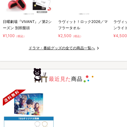
日曜劇場『VIVANT』／第2シ
ラヴィット！ロック2026／マ
ラヴィッ
ーズン 別班饅頭
フラータオル
ンライ
¥1,100
¥2,500
¥4,50
（税込）
（税込）
ドラマ・番組グッズの全ての商品一覧へ
最近見た
商品