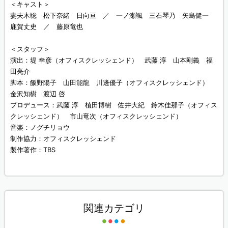
＜キャスト＞
妻夫木聡 松下奈緒 日向亘 ／ 一ノ瀬颯 三石琴乃 矢島健一
鹿賀丈史 ／ 藤原竜也
＜スタッフ＞
演出：堤 幸彦（オフィスクレッシェンド） 武藤 淳 山本剛義 福
田亮介
脚本：飯野陽子 山田能龍 川邊優子（オフィスクレッシェンド）
金沢知樹 渡辺 啓
プロデュース：武藤 淳 植田博樹 佐井大紀 鈴木佳那子（オフィス
クレッシェンド） 市山竜次（オフィスクレッシェンド）
音楽：ノグチリョウ
制作協力：オフィスクレッシェンド
製作著作：TBS
関連カテゴリ