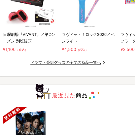
日曜劇場『VIVANT』／第2シ
ラヴィット！ロック2026／ペ
ラヴィッ
ーズン 別班饅頭
ンライト
フラー
¥1,100
¥4,500
¥2,500
（税込）
（税込）
ドラマ・番組グッズの全ての商品一覧へ
最近見た
商品