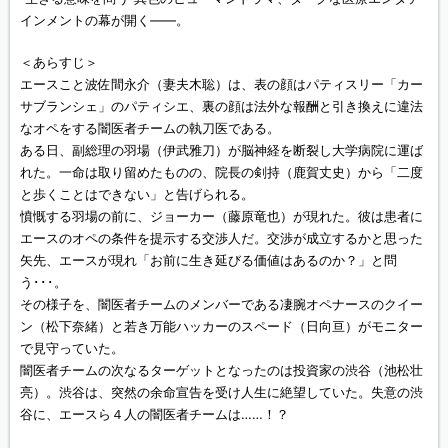
インメントの幕が開く――。
＜あらすじ＞
エースこと波佐間永介（妻夫木聡）は、表の顔はパティスリー「カー
サブランシェ」のパティシエ、裏の顔は法外な報酬と引き換えに違法
なオペをする闇医者チームの執刀医である。
ある日、副総理の羽場（伊武雅刀）が脳神経を断裂し大学病院に運ば
れた。一命は取り留めたものの、院長の剣持（鹿賀丈史）から「二度
と歩くことはできない」と告げられる。
憤慨する羽場の前に、ジョーカー（藤原竜也）が現れた。彼は患者に
エースのオペの条件を提示する交渉人だ。交渉が成立するかと思った
矢先、エースが現れ「お前に生き延びる価値はあるのか？」と問
う･･･。
その様子を、闇医者チームのメンバーである凄腕オペナースのクイー
ン（松下奈緒）と若き万能ハッカーのスペード（日向亘）がモニター
で見守っていた。
闇医者チームの次なるターゲットとなったのは投資家の渋谷（池松壮
亮）。渋谷は、突然の余命宣告を受け人生に絶望していた。失意の渋
谷に、エースら４人の闇医者チームは……！？