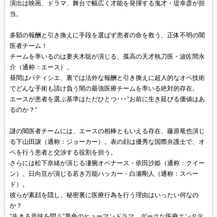
演出は映画、ドラマ、舞台で幅広く才能を発揮する鬼才・堤幸彦が担
当。
多額の報酬と引き換えに手段を選ばず患者の命を救う、正体不明の闇
医者チーム！
チームを率いるのは妻夫木聡が演じる、孤高の天才執刀医・波佐間永
介（通称：エース）。
昼間はパティシエ、裏では法外な報酬と引き換えに超人的なオペ技術
でどんな手術も請け負う闇の最強医療チームを率いる絶対的存在。
エースが患者を選ぶ基準はただひとつ･･･“お前に生き延びる価値はあ
るのか？”
謎の闇医者チームには、エースの相棒ともいえる存在、藤原竜也演じ
る下山田譲（通称：ジョーカー）。表の顔は優秀な国際弁護士で、オ
ペを行う患者と交渉する役割を担う。
さらには松下奈緒が演じる凄腕オペナース・依田沙姫（通称：クイー
ン）、日向亘が演じる若き万能ハッカー・白瀬剛人（通称：スペー
ド）。
彼らが素顔を隠し、秘密裏に医療行為を行う理由はいったい何なの
か？
“生きる意味を問う”異色のヒューマンドラマ、ダークな医療エンタテ