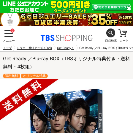
2
メニュー
商品検索
カート
トップ
ドラマ・番組グッズ＆DVD
Get Ready！
Get Ready!／Blu-ray BOX（T
Get Ready!／Blu-ray BOX（TBSオリジナル特典付き・送料
無料・4枚組）
送料無料
オリジナル特典