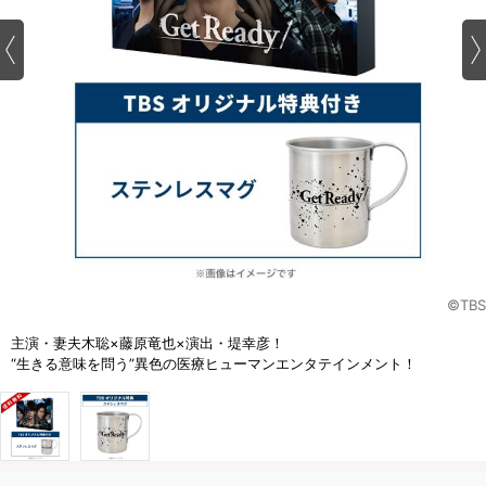
©TBS
主演・妻夫木聡×藤原竜也×演出・堤幸彦！
“生きる意味を問う”異色の医療ヒューマンエンタテインメント！