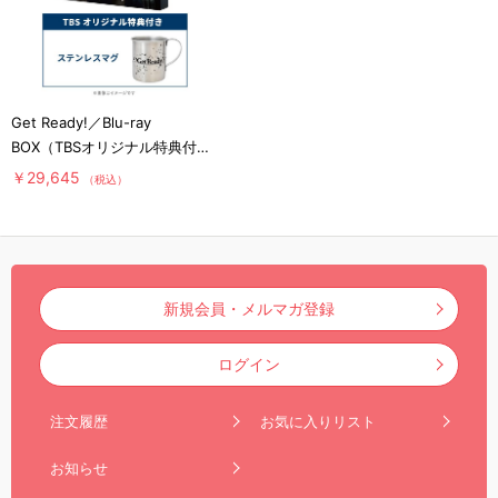
Get Ready!／Blu-ray
BOX（TBSオリジナル特典付
き・送料無料・4枚組）
￥29,645
（税込）
新規会員・メルマガ登録
ログイン
注文履歴
お気に入りリスト
お知らせ