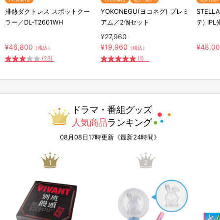
排熱ダクトレス スポットクー
YOKONEGU(ヨコネグ) プレミ
STELL
ラー／DL-T2601WH
アム／2個セット
テ) IP
¥27,960
¥46,800
¥19,960
¥48,0
（税込）
（税込）
(23)
(1)
ドラマ・番組グッズ
人気商品
ランキング
08月08日17時更新《最新24時間》
1
2