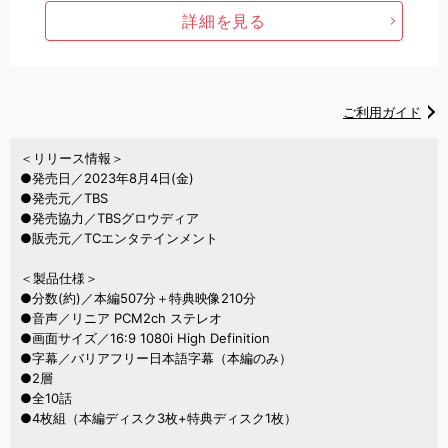
詳細を見る
ご利用ガイド
＜リリース情報＞
●発売日／2023年8月4日(金)
●発売元／TBS
●発売協力／TBSグロウディア
●販売元／TCエンタテインメント
＜製品仕様＞
●分数(約)／本編507分＋特典映像210分
●音声／リニア PCM2ch ステレオ
●画面サイズ／16:9 1080i High Definition
●字幕／バリアフリー日本語字幕（本編のみ）
●2層
●全10話
●4枚組（本編ディスク3枚+特典ディスク1枚）