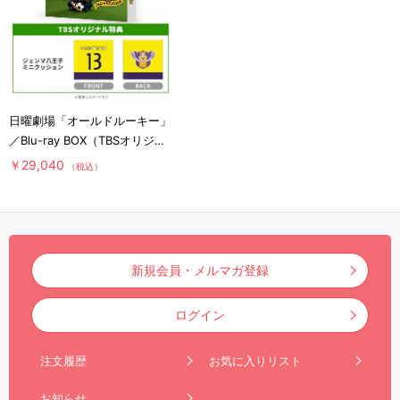
日曜劇場「オールドルーキー」
／Blu-ray BOX（TBSオリジナ
ル特典付き・送料無料・4枚
￥29,040
（税込）
組）
新規会員・メルマガ登録
ログイン
注文履歴
お気に入りリスト
お知らせ