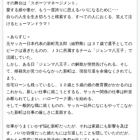
その舞台は「スポーツマネージメント」
愛する娘や妻が、もう一度誇りに思えるパパになるために･･･
自らの人生を生き切ろうと模索する、すべての人におくる、笑えて泣
けるヒューマンドラマ！
＜あらすじ＞
元サッカー日本代表の新町亮太郎（綾野剛）は３７歳で選手としての
ピークは過ぎたものの、Ｊ３に所属するチーム「ジェンマ八王子」で
活躍していた。
しかし、ある日「ジェンマ八王子」の解散が突然告げられる。そし
て、移籍先が見つからなかった新町は、現役引退を余儀なくされてし
まう。
住宅ローンも残っているし、１０歳と５歳の娘の教育費がかかるのは
これから。新しい仕事に就こうとするも、サッカー関係の仕事は軒並
み断られてしまい、ハローワーク通いを始める。
そして一般的な職に就くものの、サッカー以外になにもやってこなか
った新町は仕事の厳しさに直面する。
仕事がうまくいかず悩む新町だったが、それは家庭にも影響を及ぼ
す。パパが自慢だった娘たちには引退したことを隠していたのだが、
娘たちが異変に気付き親子仲に亀裂が生じてしまう。