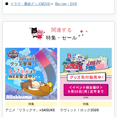
ドラマ・番組グッズ&DVD
>
Blu-ray・DVD
関連する
特集・セール
特集
特集
ズ
アニメ「リラックマ」×SASUKE
ラヴィット！ロック2026