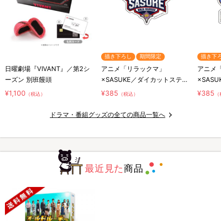
描き下ろし
期間限定
描き下
日曜劇場『VIVANT』／第2シ
アニメ「リラックマ」
アニメ
ーズン 別班饅頭
×SASUKE／ダイカットステッ
×SAS
カー／コラボロゴ
カー／
¥1,100
¥385
¥385
（税込）
（税込）
（
リ
ドラマ・番組グッズの全ての商品一覧へ
最近見た
商品