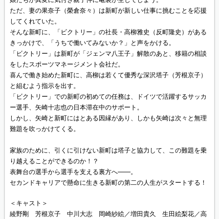
ただ、妻の果奈子（榮倉奈々）は新町が新しい仕事に挑むことを応援
してくれていた。
そんな新町に、「ビクトリー」の社長・高柳雅史（反町隆史）がある
きっかけで、「うちで働いてみないか？」と声をかける。
「ビクトリー」は新町が「ジェンマ八王子」解散のあと、移籍の相談
をしたスポーツマネージメント会社だ。
喜んで働き始めた新町に、高柳は若くて優秀な深沢塔子（芳根京子）
と組むよう指示を出す。
「ビクトリー」での新町の初めての任務は、ドイツで活躍するサッカ
ー選手、矢崎十志也の日本滞在中のサポート。
しかし、矢崎と新町にはとある因縁があり、しかも矢崎は次々と無理
難題を吹っかけてくる。
家族のために、引くに引けない新町は塔子と協力して、この難題を乗
り越えることができるのか！？
表舞台の選手から選手を支える裏方へ――。
セカンドキャリアで懸命に生きる新町の第二の人生がスタートする！
＜キャスト＞
綾野剛 芳根京子 中川大志 岡崎紗絵／増田貴久 生田絵梨花／高