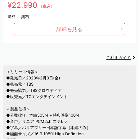
¥22,990
（税込）
送料：
無料
詳細を見る
ご利用ガイド
＜リリース情報＞
●発売日／2023年2月3日(金)
●発売元／TBS
●発売協力／TBSグロウディア
●販売元／TCエンタテインメント
＜製品仕様＞
●分数(約)／本編505分＋特典映像100分
●音声／リニア PCM2ch ステレオ
●字幕／バリアフリー日本語字幕（本編のみ）
●画面サイズ／16:9 1080i High Definition