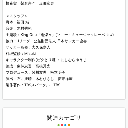
橋克実 榮倉奈々 反町隆史
＜スタッフ＞
脚本：福田 靖
音楽：木村秀彬
主題歌：King Gnu「雨燦々」(ソニー・ミュージックレーベルズ)
協力：Jリーグ 公益財団法人 日本サッカー協会
サッカー監修：大久保嘉人
料理監修：Mizuki
キャラクター制作(ビクとり君)：にしむらゆうじ
編成：東仲恵吾 高橋秀光
プロデュース：関川友理 松本明子
演出：石井康晴 木村ひさし 伊東祥宏
製作著作：TBSスパークル TBS
関連カテゴリ