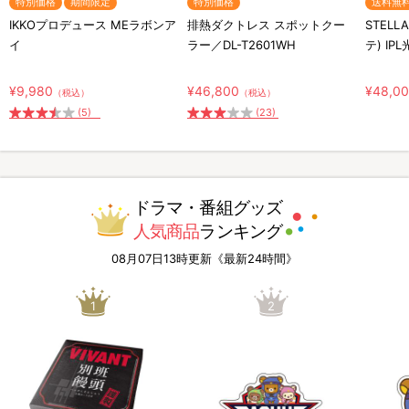
特別価格
期間限定
特別価格
送料無
IKKOプロデュース MEラボンア
排熱ダクトレス スポットクー
STELL
イ
ラー／DL-T2601WH
テ) IP
¥9,980
¥46,800
¥48,0
（税込）
（税込）
(5)
(23)
ドラマ・番組グッズ
人気商品
ランキング
08月07日13時更新《最新24時間》
1
2