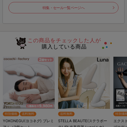
特集・セール一覧ページへ
この商品をチェックした人が
購入している商品
特別価格
送料無料
送料無料
特別価
YOKONEGU(ヨコネグ) プレミ
STELLA BEAUTE(ステラボー
エクスト
アム／2個セット
テ) IPL光美容器 Luna(ルナ)
プロデ