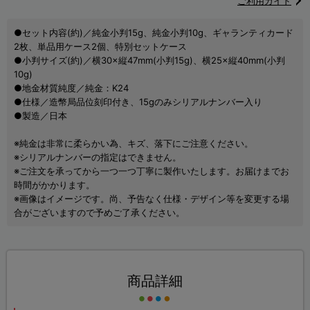
ご利用ガイド
●セット内容(約)／純金小判15g、純金小判10g、ギャランティカード
2枚、単品用ケース2個、特別セットケース
●小判サイズ(約)／横30×縦47mm(小判15g)、横25×縦40mm(小判
10g)
●地金材質純度／純金：K24
●仕様／造幣局品位刻印付き、15gのみシリアルナンバー入り
●製造／日本
※純金は非常に柔らかい為、キズ、落下にご注意ください。
※シリアルナンバーの指定はできません。
※ご注文を承ってから一つ一つ丁寧に製作いたします。お届けまでお
時間がかかります。
※画像はイメージです。尚、予告なく仕様・デザイン等を変更する場
合がございますので予めご了承ください。
商品詳細