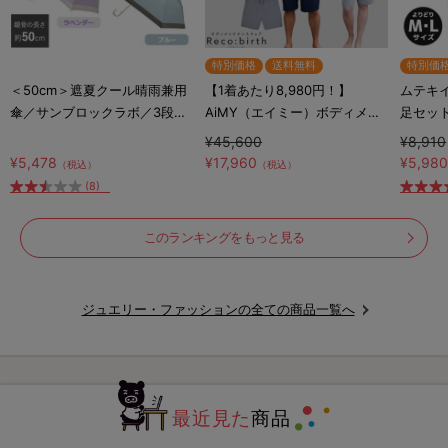
特別価格
送料無料
特別価
＜50cm＞遮夏クール晴雨兼用
【1着あたり8,980円！】
ムテキ
傘／サンブロックラボ／3段コ
AiMY（エイミー）ボディメン
足セッ
ンパクト／UVカット率99.9%
テナンスウェア リカバース／
¥45,600
¥8,910
／紫外線対策／放射冷却
半袖半ズボン／2着セット／上
¥5,478
¥17,960
¥5,98
（税込）
（税込）
下セット／リカバリーウェア
(8)
このランキングをもっと見る
ジュエリー・ファッションの全ての商品一覧へ
最近見た
商品