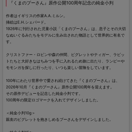
『くまのプーさん』原作公開100周年記念の純金小判
作者はイギリスの作家A.A.ミルン。
挿絵はE.H.シェパード。
1926年に刊行された児童小説「くまのプーさん」は、息子とその大切
なぬいぐるみたちをモデルに生み出された物語として世界的に有名で
す。
クリストファー・ロビンや森の仲間、ピグレットやティガー、ラビッ
トたちと大好きなはちみつを手に入れるため旅に出たり、ランピーや
モモンガを探しに行ったり、いつも楽しい冒険をしています。
100年にわたり世界中で愛され続けてきた『くまのプーさん』は、
2026年10月『くまのプーさん』原作公開100周年を迎えます。
その原作デビューを記念した純金小判です。
100周年の限定ロゴマークを入れてデザインしました。
＜純金小判10g＞
親友のピグレットを抱きしめるプーさんをデザインしました。