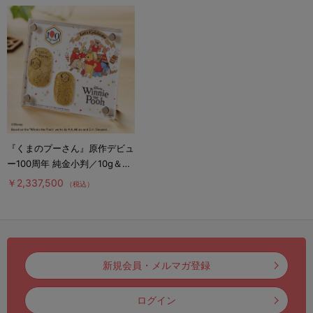
『くまのプーさん』原作デビュ
ー100周年 純金小判／10g＆
15gセット／ギャランティカー
￥2,337,500
（税込）
ド・ディスプレイケース付き
新規会員・メルマガ登録
ログイン