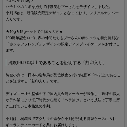
＜純金小判15g＞
ハチミツのツボを抱えてほほ笑むプーさんをデザインしました。
小判15gは、通信販売限定デザインとなっており、シリアルナンバー
入りです。
★10g＆15gセットでご購入の方★
100周年記念ロゴに森の仲間たちもプーさんの赤シャツを着た特別な
「赤シャツフレンズ」デザインの限定ディスプレイケースをお付けし
ます。
純度99.9％以上であることを証明する「刻印入り」
純金小判は、日本の造幣局が品位検査を行い純度99.9％以上であるこ
とを証明する「刻印入り」です。
ディズニー社の監修の下で国内貴金属メーカーが製作し、熟練の職人
が手作業により江戸時代から続く「ヘラ掛け」という技法で丁寧に磨
き上げている本格派の小判。
小判は、桐箱製でアクリルの蓋から小判が見える特製ケースに入れ、
ギャランティーカードと共にお届けします。