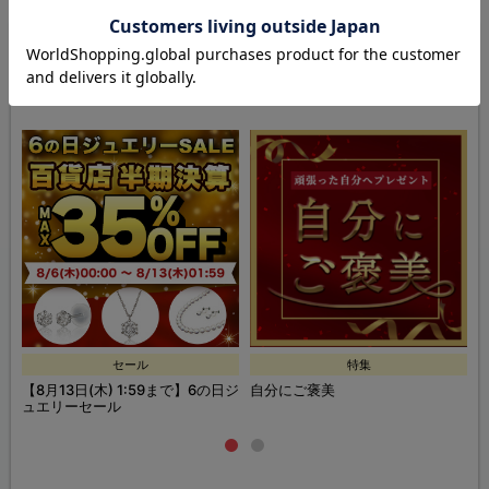
関連する
特集・セール
セール
特集
E
【8月13日(木) 1:59まで】6の日ジ
自分にご褒美
ュエリーセール