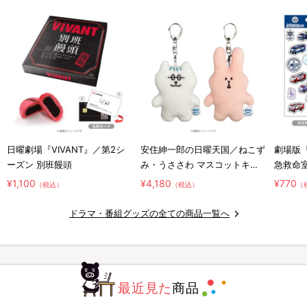
日曜劇場『VIVANT』／第2シ
安住紳一郎の日曜天国／ねこず
劇場版『
ーズン 別班饅頭
み・うささわ マスコットキー
急救命室～
ホルダー2種セット
／ジェ
¥1,100
¥4,180
¥770
（税込）
（税込）
（
ドラマ・番組グッズの全ての商品一覧へ
最近見た
商品