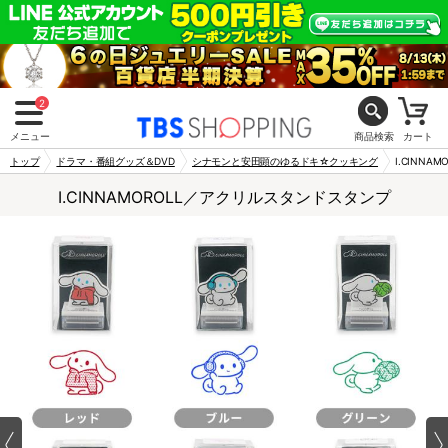
2
メニュー
商品検索
カート
トップ
ドラマ・番組グッズ＆DVD
シナモンと安田顕のゆるドキ☆クッキング
I.CINN
I.CINNAMOROLL／アクリルスタンドスタンプ