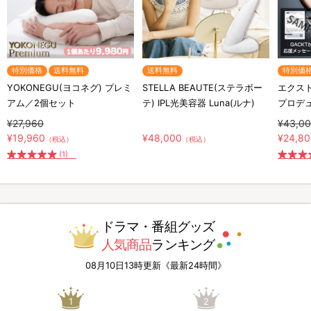
特別価格
送料無料
送料無料
特別価
YOKONEGU(ヨコネグ) プレミ
STELLA BEAUTE(ステラボー
エクスト
アム／2個セット
テ) IPL光美容器 Luna(ルナ)
プロデ
¥27,960
¥43,0
¥19,960
¥48,000
¥24,8
（税込）
（税込）
(1)
ドラマ・番組グッズ
人気商品
ランキング
08月10日13時更新《最新24時間》
1
2