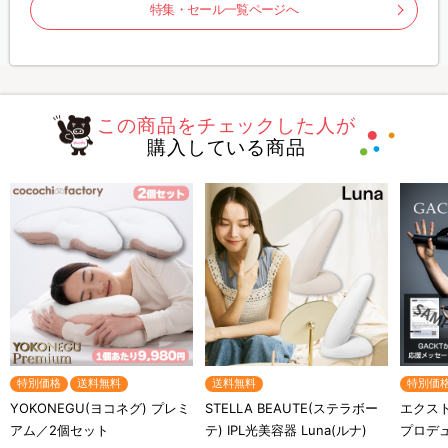
特集・セール一覧ページへ
この商品をチェックした人が
購入している商品
特別価格
送料無料
送料無料
特別価
YOKONEGU(ヨコネグ) プレミ
STELLA BEAUTE(ステラボー
エクスト
アム／2個セット
テ) IPL光美容器 Luna(ルナ)
プロデ