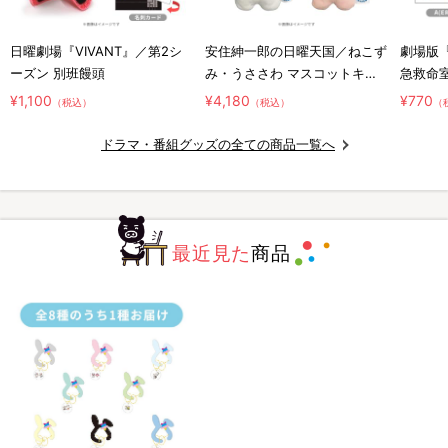
日曜劇場『VIVANT』／第2シ
安住紳一郎の日曜天国／ねこず
劇場版『
ーズン 別班饅頭
み・うささわ マスコットキー
急救命室～
ホルダー2種セット
／ジェ
¥1,100
¥4,180
¥770
（税込）
（税込）
（
ドラマ・番組グッズの全ての商品一覧へ
最近見た
商品