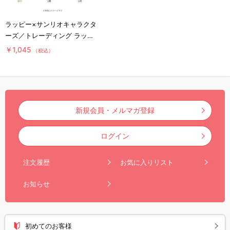
ラッピー×サンリオキャラクタ
ーズ／トレーディング ラッピ
ーカラビナ(全8種)
￥1,045
（税込）
新規会員・メルマガ登録
ログイン
注文履歴
お気に入りリスト
お知らせ
初めてのお客様