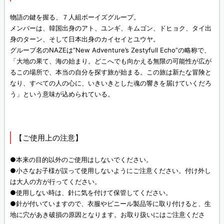
物語の鍵を握る、７人組ボーイズグループ。
メンバーは、韓国出身のアト、ユンギ、キムゴン、ドヒョク、タイ出
身のターン、そして日本出身のカイセイとユウヤ。
グループ名のNAZEは”New Adventure’s Zestyfull Echo”の略称で、
「大地の果て、海の始まり。どこへでも向かえる無限の可能性が広が
るこの場所で、本当の自分を探す旅が始まる。この旅は新たな冒険と
なり、すべての人の心に、いきいきとした魂の響きを届けていくだろ
う」という意味が込められている。
【ご使用上の注意】
●本来の目的以外のご使用はしないでください。
●小さなお子様が誤って使用しないようにご注意ください。付け外し
は大人の方が行ってください。
●使用しない時は、針に気を付けて保管してください。
●針が付いていますので、衣服やビニール製品等に取り付けると、生
地に穴があき破損の原因となります。お取り扱いにはご注意くださ