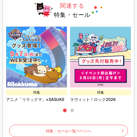
関連する
特集・セール
特集
特集
ズ
アニメ「リラックマ」×SASUKE
ラヴィット！ロック2026
特集・セール一覧ページへ