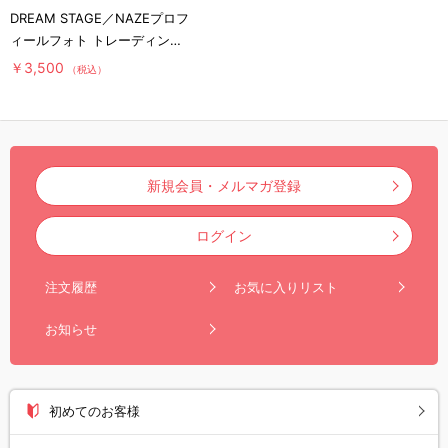
DREAM STAGE／NAZEプロフ
ィールフォト トレーディング
缶バッジコンプリートセット
￥3,500
（税込）
【WEB限定】
新規会員・メルマガ登録
ログイン
注文履歴
お気に入りリスト
お知らせ
初めてのお客様