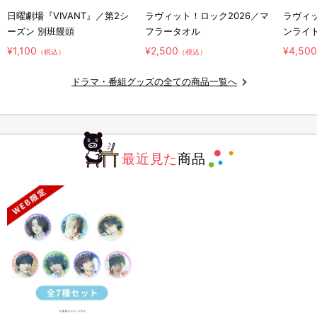
日曜劇場『VIVANT』／第2シ
ラヴィット！ロック2026／マ
ラヴィッ
ーズン 別班饅頭
フラータオル
ンライ
¥1,100
¥2,500
¥4,50
（税込）
（税込）
ドラマ・番組グッズの全ての商品一覧へ
最近見た
商品