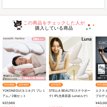
この商品をチェックした人が
購入している商品
特別価格
送料無料
送料無料
特別価
YOKONEGU(ヨコネグ) プレミ
STELLA BEAUTE(ステラボー
エクスト
アム／2個セット
テ) IPL光美容器 Luna(ルナ)
プロデ
¥27,960
¥43,0