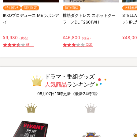
特別価格
期間限定
特別価格
送料無
IKKOプロデュース MEラボンア
排熱ダクトレス スポットクー
STELL
イ
ラー／DL-T2601WH
テ) IP
¥9,980
¥46,800
¥48,0
（税込）
（税込）
(5)
(23)
ドラマ・番組グッズ
人気商品
ランキング
08月07日13時更新《最新24時間》
1
2