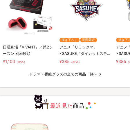
描き下ろし
期間限定
描き下
日曜劇場『VIVANT』／第2シ
アニメ「リラックマ」
アニメ
ーズン 別班饅頭
×SASUKE／ダイカットステッ
×SAS
カー／コラボロゴ
カー／
¥1,100
¥385
¥385
（税込）
（税込）
（
リ
ドラマ・番組グッズの全ての商品一覧へ
最近見た
商品