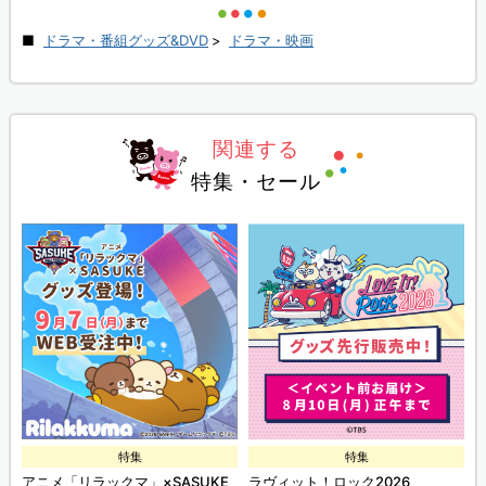
ドラマ・番組グッズ&DVD
>
ドラマ・映画
関連する
特集・セール
特集
特集
ズ
アニメ「リラックマ」×SASUKE
ラヴィット！ロック2026