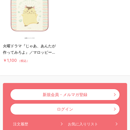
火曜ドラマ『じゃあ、あんたが
作ってみろよ』／マロッピーハ
ンドタオル
￥1,100
（税込）
新規会員・メルマガ登録
ログイン
注文履歴
お気に入りリスト