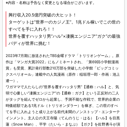
※内容・名称は予告なく変更となる場合がございます。
興行収入20.5億円突破の大ヒット！
ターゲットは“世界一のカジノ王”。1兆ドル稼いでこの世の
すべてを手に入れろ！！
世界を覆すハッタリ男“ハル”×凄腕エンジニア“ガク”の最強
バディが世界に挑む！
2023年7月期に放送されたTBS金曜ドラマ「トリリオンゲーム」。原
作は「マンガ大賞2022」にもノミネートされ、「第69回小学館漫画
賞」も受賞、累計発行部数210万部を突破した小学館「ビッグコミッ
クスペリオール」連載中の人気漫画（原作：稲垣理一郎・作画：池上
遼一）。
ワガママで人たらしの“世界を覆すハッタリ男”【通称：ハル】と、気
弱で心優しい“凄腕エンジニア”の【通称：ガク】という正反対の二人
がタッグを組んでゼロから起業し、予測不能な作戦で、世界的企業の
時価総額である1兆ドル（トリリオンダラー）を稼ぎ、この世のすべ
てを手に入れようと成り上がる前代未聞のノンストップ・エンターテ
インメント。主人公の天王寺陽（てんのうじ・はる）【ハル】を目黒
蓮（Snow Man）、平学（たいら・まなぶ）【ガク】を佐野勇斗が演