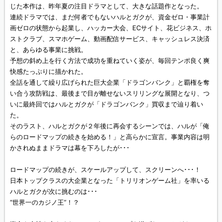
じた本作は、昨年夏の注目ドラマとして、大きな話題作となった。
連続ドラマでは、まだ何者でもないハルとガクが、資金ゼロ・事業計
画ゼロの状態から起業し、ハッカー大会、ECサイト、花ビジネス、ホ
ストクラブ、スマホゲーム、動画配信サービス、キャッシュレス決済
と、あらゆる事業に挑戦。
予想の斜め上を行く方法で成功を重ねていく姿が、毎回テンポ良く爽
快感たっぷりに描かれた。
全話を通して繰り広げられた巨大企業「ドラゴンバンク」と覇権を奪
い合う攻防戦は、最後まで目が離せないスリリングな展開となり、つ
いに最終回ではハルとガクが「ドラゴンバンク」買収まで辿り着い
た。
そのラスト、ハルとガクが２年後に再会するシーンでは、ハルが「俺
らのロードマップの続きを始める！」と高らかに宣言。事業内容は明
かされぬままドラマは幕を下ろしたが･･･
ロードマップの続きが、スケールアップして、スクリーンへ･･･！
日本トップクラスの大企業となった「トリリオンゲーム社」を率いる
ハルとガクが次に挑むのは･･･
“世界一のカジノ王”！？