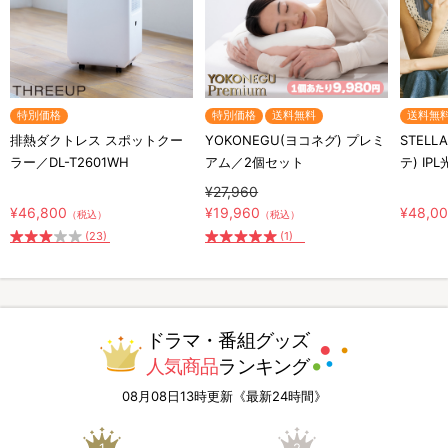
特別価格
特別価格
送料無料
送料無
排熱ダクトレス スポットクー
YOKONEGU(ヨコネグ) プレミ
STELL
ラー／DL-T2601WH
アム／2個セット
テ) IP
¥27,960
¥46,800
¥19,960
¥48,0
（税込）
（税込）
(23)
(1)
ドラマ・番組グッズ
人気商品
ランキング
08月08日13時更新《最新24時間》
1
2