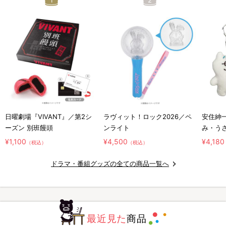
日曜劇場『VIVANT』／第2シ
ラヴィット！ロック2026／ペ
安住紳
ーズン 別班饅頭
ンライト
み・う
ホルダ
¥1,100
¥4,500
¥4,180
（税込）
（税込）
ドラマ・番組グッズの全ての商品一覧へ
最近見た
商品