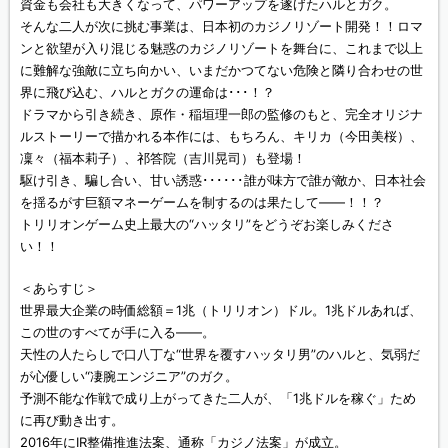
資金も会社も大きくなって、パワーアップを遂げたハルとガク。
そんな二人が次に挑む事業は、日本初のカジノリゾート開発！！ロマ
ンと欲望が入り混じる魅惑のカジノリゾートを舞台に、これまで以上
に難解な強敵に立ち向かい、いまだかつてない危険と隣り合わせの世
界に飛び込む、ハルとガクの運命は･･･！？
ドラマから引き続き、原作・稲垣理一郎の監修のもと、完全オリジナ
ルストーリーで描かれる本作には、もちろん、キリカ（今田美桜）、
凜々（福本莉子）、祁答院（吉川晃司）も登場！
駆け引き、騙し合い、甘い誘惑･･････誰が味方で誰が敵か、日本社会
を揺るがす巨額マネーゲームを制するのは果たして――！！？
トリリオンゲーム史上最大の“ハッタリ”をどうぞお楽しみくださ
い！！
＜あらすじ＞
世界最大企業の時価総額＝1兆（トリリオン）ドル。1兆ドルあれば、
この世のすべてが手に入る――。
天性の人たらしで口八丁な“世界を覆すハッタリ男”のハルと、気弱だ
が心優しい“凄腕エンジニア”のガク。
予測不能な作戦で成り上がってきた二人が、「1兆ドルを稼ぐ」ため
に再び動き出す。
2016年にIR整備推進法案、通称「カジノ法案」が成立。