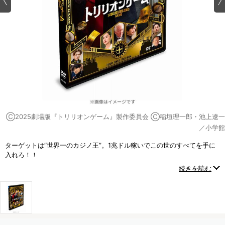
Ⓒ2025劇場版『トリリオンゲーム』製作委員会 Ⓒ稲垣理一郎・池上遼一
／小学館
ターゲットは“世界一のカジノ王”。1兆ドル稼いでこの世のすべてを手に
入れろ！！
世界を覆すハッタリ男“ハル”×凄腕エンジニア“ガク”の最強バディが世界
続きを読む
に挑む！