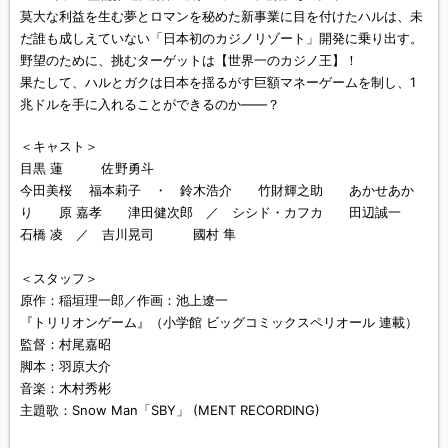
莫大な利益を生む夢とロマンを秘めた新事業に目を付けたハルは、未
だ誰も成しえていない「日本初のカジノリゾート」開発に乗り出す。
野望のために、挑むターゲットは【世界一のカジノ王】！
果たして、ハルとガクは日本を揺るがす巨額マネーゲームを制し、1
兆ドルを手に入れることができるのか――？
＜キャスト＞
目黒 蓮 佐野勇斗
今田美桜 福本莉子 ・ 鈴木浩介 竹財輝之助 あかせあか
り 原 嘉孝 津田健次郎 ／ シシド・カフカ 田辺誠一
石橋 凌 ／ 吉川晃司 國村 隼
＜スタッフ＞
原作：稲垣理一郎／作画：池上遼一
『トリリオンゲーム』（小学館 ビッグコミックスペリオール 連載）
監督：村尾嘉昭
脚本：羽原大介
音楽：木村秀彬
主題歌：Snow Man「SBY」 (MENT RECORDING)