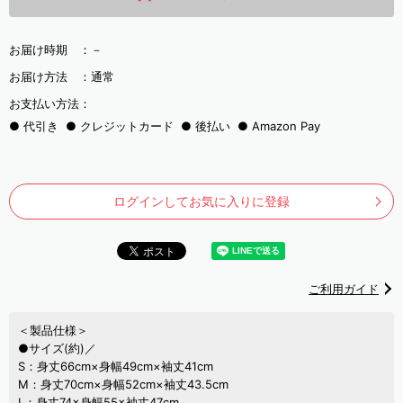
お届け時期 ：
－
お届け方法 ：
通常
お支払い方法：
代引き
クレジットカード
後払い
Amazon Pay
ログインしてお気に入りに登録
ご利用ガイド
＜製品仕様＞
●サイズ(約)／
S：身丈66cm×身幅49cm×袖丈41cm
M：身丈70cm×身幅52cm×袖丈43.5cm
L：身丈74×身幅55×袖丈47cm