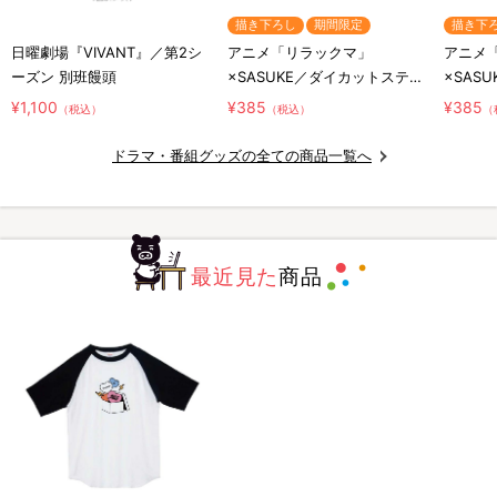
描き下ろし
期間限定
描き下
日曜劇場『VIVANT』／第2シ
アニメ「リラックマ」
アニメ
ーズン 別班饅頭
×SASUKE／ダイカットステッ
×SAS
カー／コラボロゴ
カー／
¥1,100
¥385
¥385
（税込）
（税込）
（
リ
ドラマ・番組グッズの全ての商品一覧へ
最近見た
商品