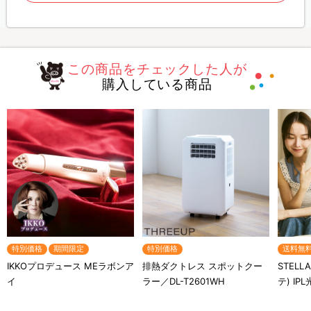
この商品をチェックした人が
購入している商品
特別価格
期間限定
特別価格
送料無
IKKOプロデュース MEラボンア
排熱ダクトレス スポットクー
STELL
イ
ラー／DL-T2601WH
テ) IP