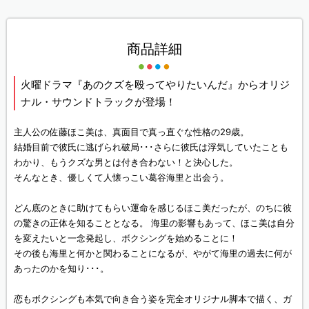
商品詳細
火曜ドラマ『あのクズを殴ってやりたいんだ』からオリジ
ナル・サウンドトラックが登場！
主人公の佐藤ほこ美は、真面目で真っ直ぐな性格の29歳。
結婚目前で彼氏に逃げられ破局･･･さらに彼氏は浮気していたことも
わかり、もうクズな男とは付き合わない！と決心した。
そんなとき、優しくて人懐っこい葛谷海里と出会う。
どん底のときに助けてもらい運命を感じるほこ美だったが、のちに彼
の驚きの正体を知ることとなる。 海里の影響もあって、ほこ美は自分
を変えたいと一念発起し、ボクシングを始めることに！
その後も海里と何かと関わることになるが、やがて海里の過去に何が
あったのかを知り･･･。
恋もボクシングも本気で向き合う姿を完全オリジナル脚本で描く、ガ