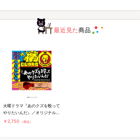
最近見た
商品
火曜ドラマ『あのクズを殴って
やりたいんだ』／オリジナル・
サウンドトラック／CD
￥2,750
（税込）