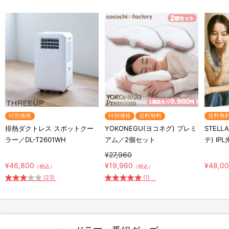
特別価格
特別価格
送料無料
送料無
排熱ダクトレス スポットクー
YOKONEGU(ヨコネグ) プレミ
STELL
ラー／DL-T2601WH
アム／2個セット
テ) IP
¥27,960
¥46,800
¥19,960
¥48,0
（税込）
（税込）
(23)
(1)