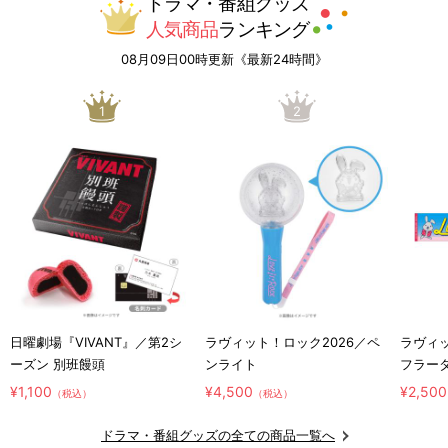
ドラマ・番組グッズ
人気商品
ランキング
08月09日00時更新《最新24時間》
1
2
日曜劇場『VIVANT』／第2シ
ラヴィット！ロック2026／ペ
ラヴィッ
ーズン 別班饅頭
ンライト
フラー
¥1,100
¥4,500
¥2,500
（税込）
（税込）
ドラマ・番組グッズの全ての商品一覧へ