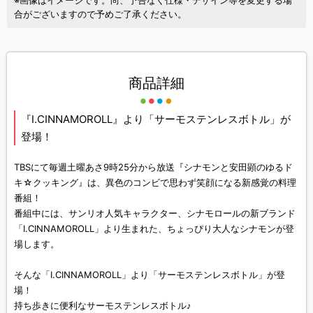
※画像はイメージです。尚、予告なく仕様・デザイン等を変更する場
合がございますので予めご了承ください。
商品詳細
『I.CINNAMOROLL』より「サーモステンレスボトル」が
登場！
TBSにて毎週土曜あさ9時25分から放送『シナモンと安田顕のゆるド
キ☆クッキング』は、異色のコンビで思わず笑顔になる新感覚の料理
番組！
番組中には、サンリオ人気キャラクター、シナモロールの新ブランド
「I.CINNAMOROLL」より生まれた、ちょっぴり大人なシナモンが登
場します。
そんな「I.CINNAMOROLL」より「サーモステンレスボトル」が登
場！
持ち歩きに便利なサーモステンレスボトル♪