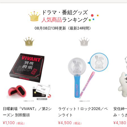
ドラマ・番組グッズ
人気商品
ランキング
08月08日13時更新《最新24時間》
1
2
日曜劇場『VIVANT』／第2シ
ラヴィット！ロック2026／ペ
安住紳
ーズン 別班饅頭
ンライト
み・う
ホルダ
¥1,100
¥4,500
¥4,180
（税込）
（税込）