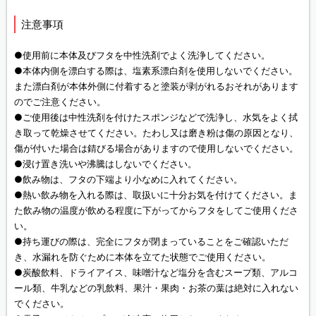
注意事項
●使用前に本体及びフタを中性洗剤でよく洗浄してください。
●本体内側を漂白する際は、塩素系漂白剤を使用しないでください。
また漂白剤が本体外側に付着すると塗装が剥がれるおそれがあります
のでご注意ください。
●ご使用後は中性洗剤を付けたスポンジなどで洗浄し、水気をよく拭
き取って乾燥させてください。たわし又は磨き粉は傷の原因となり、
傷が付いた場合は錆びる場合がありますので使用しないでください。
●浸け置き洗いや沸騰はしないでください。
●飲み物は、フタの下端より小なめに入れてください。
●熱い飲み物を入れる際は、取扱いに十分お気を付けてください。ま
た飲み物の温度が飲める程度に下がってからフタをしてご使用くださ
い。
●持ち運びの際は、完全にフタが閉まっていることをご確認いただ
き、水漏れを防ぐために本体を立てた状態でご使用ください。
●炭酸飲料、ドライアイス、味噌汁など塩分を含むスープ類、アルコ
ール類、牛乳などの乳飲料、果汁・果肉・お茶の葉は絶対に入れない
でください。