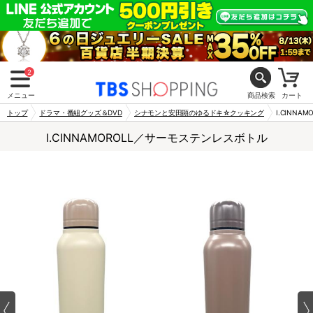
2
メニュー
商品検索
カート
トップ
ドラマ・番組グッズ＆DVD
シナモンと安田顕のゆるドキ☆クッキング
I.CINN
I.CINNAMOROLL／サーモステンレスボトル