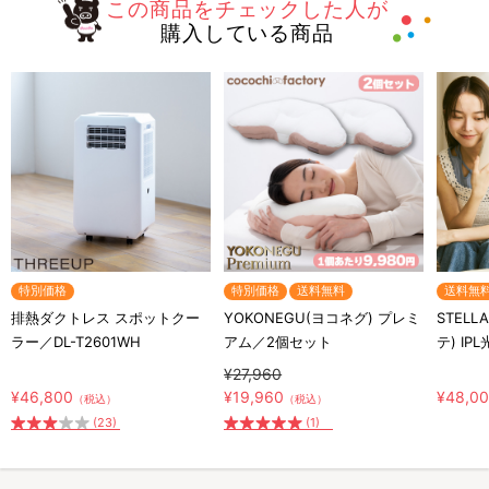
この商品をチェックした人が
購入している商品
特別価格
特別価格
送料無料
送料無
排熱ダクトレス スポットクー
YOKONEGU(ヨコネグ) プレミ
STELL
ラー／DL-T2601WH
アム／2個セット
テ) IP
¥27,960
¥46,800
¥19,960
¥48,0
（税込）
（税込）
(23)
(1)