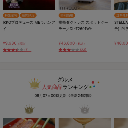
特別価格
期間限定
特別価格
送料無
IKKOプロデュース MEラボンア
排熱ダクトレス スポットクー
STELL
イ
ラー／DL-T2601WH
テ) IP
¥9,980
¥46,800
¥48,0
（税込）
（税込）
(5)
(23)
グルメ
人気商品
ランキング
08月07日00時更新《最新24時間》
1
2