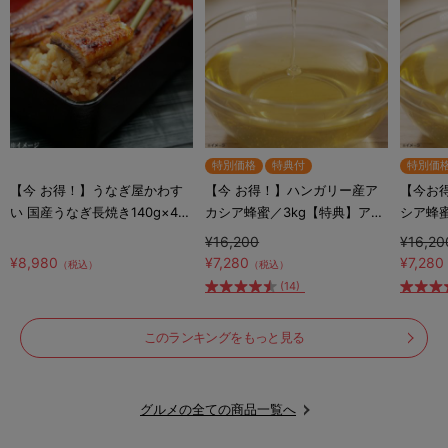
特別価格
特典付
特別価
【今 お得！】うなぎ屋かわす
【今 お得！】ハンガリー産ア
【今お
い 国産うなぎ長焼き140g×4尾
カシア蜂蜜／3kg【特典】アカ
シア蜂蜜
＆お吸い物の素×4
シア蜂蜜180g入りハニーポッ
ーポッ
¥16,200
¥16,20
ト付き
¥8,980
¥7,280
¥7,280
（税込）
（税込）
(14)
このランキングをもっと見る
グルメの全ての商品一覧へ