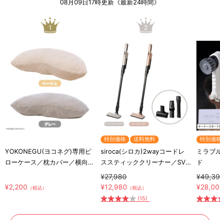
08月09日17時更新《最新24時間》
1
2
特別価格
送料無料
特別価
YOKONEGU(ヨコネグ)専用ピ
siroca(シロカ)2wayコードレ
ミラブル
ローケース／枕カバー／横向き
ススティッククリーナー／SV-
ド
寝専用枕カバー
S281
¥27,980
¥49,3
¥2,200
¥12,980
¥28,0
（税込）
（税込）
(15)