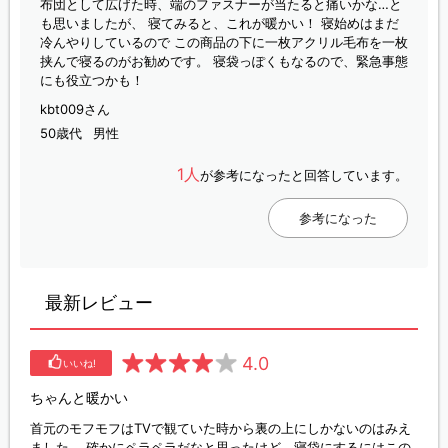
布団として広げた時、端のファスナーが当たると痛いかな…と
も思いましたが、 寝てみると、これが暖かい！ 寝始めはまだ
冷んやりしているので この商品の下に一枚アクリル毛布を一枚
挟んで寝るのがお勧めです。 寝袋っぽくもなるので、緊急事態
にも役立つかも！
kbt009さん
50歳代
男性
1人
が参考になったと回答しています。
参考になった
最新レビュー
4.0
いいね!
ちゃんと暖かい
首元のモフモフはTVで観ていた時から裏の上にしかないのはみえ
ました。 確かにペラペラだなと思ったけど、寝袋にするにはこの