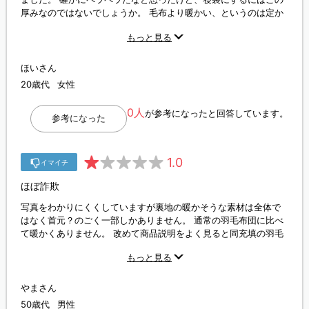
厚みなのではないでしょうか。 毛布より暖かい、というのは定か
ではないので⭐️4にしました。
もっと見る
ほいさん
20歳代
女性
0人
が参考になったと回答しています。
参考になった
1.0
イマイチ
ほぼ詐欺
写真をわかりにくくしていますが裏地の暖かそうな素材は全体で
はなく首元？のごく一部しかありません。 通常の羽毛布団に比べ
て暖かくありません。 改めて商品説明をよく見ると同充填の羽毛
と比較した場合に羽毛より暖かいとありました。 ペラペラですの
もっと見る
で通常の羽毛布団より当然暖かくないということのようです。 羽
毛布団と同じくらい暖かくなると思って購入したのですがそんな
ことはないので、羽毛布団を使わない季節に使うしかないと考え
やまさん
ています。
50歳代
男性