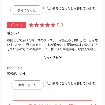
0人
が参考になったと回答しています。
参考になった
5.0
いいね!
暖かい！
布団として広げた時、端のファスナーが当たると痛いかな…とも思
いましたが、 寝てみると、これが暖かい！ 寝始めはまだ冷んやり
しているので この商品の下に一枚アクリル毛布を一枚挟んで寝る
のがお勧めです。 寝袋っぽくもなるので、緊急事態にも役立つか
もっと見る
も！
kbt009さん
50歳代
男性
1人
が参考になったと回答しています。
参考になった
すべてのレビューを見る（4件）