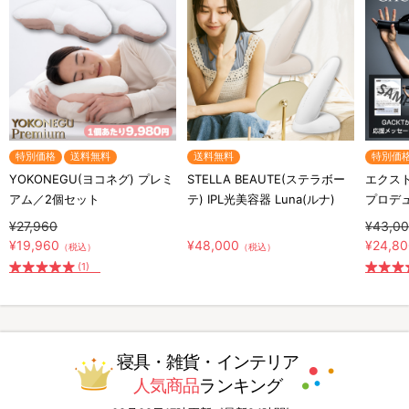
特別価格
送料無料
送料無料
特別価
YOKONEGU(ヨコネグ) プレミ
STELLA BEAUTE(ステラボー
エクスト
アム／2個セット
テ) IPL光美容器 Luna(ルナ)
プロデ
¥27,960
¥43,0
¥19,960
¥48,000
¥24,8
（税込）
（税込）
(1)
寝具・雑貨・インテリア
人気商品
ランキング