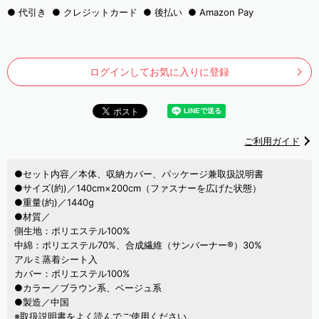
代引き
クレジットカード
後払い
Amazon Pay
ログインしてお気に入りに登録
ご利用ガイド
●セット内容／本体、収納カバー、パッケージ兼取扱説明書
●サイズ(約)／140cm×200cm（ファスナーを広げた状態）
●重量(約)／1440g
●材質／
側生地：ポリエステル100%
中綿：ポリエステル70%、合成繊維（サンバーナー®）30%
アルミ蒸着シート入
カバー：ポリエステル100%
●カラー／ブラウン系、ベージュ系
●製造／中国
※取扱説明書をよく読んでご使用ください。