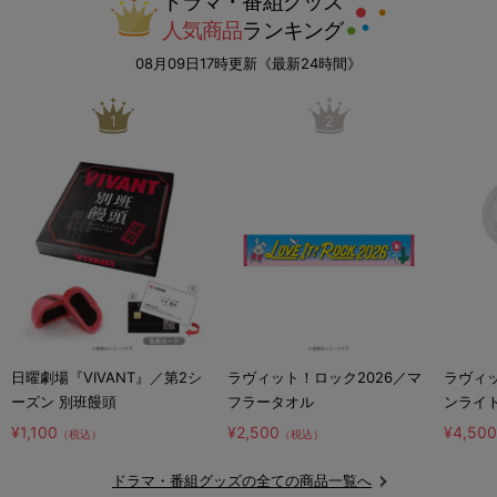
ドラマ・番組グッズ
人気商品
ランキング
08月09日17時更新《最新24時間》
1
2
日曜劇場『VIVANT』／第2シ
ラヴィット！ロック2026／マ
ラヴィッ
ーズン 別班饅頭
フラータオル
ンライ
¥1,100
¥2,500
¥4,50
（税込）
（税込）
ドラマ・番組グッズの全ての商品一覧へ