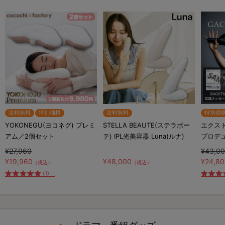
送料無料
特別価格
送料無料
特別価
YOKONEGU(ヨコネグ) プレミ
STELLA BEAUTE(ステラボー
エクスト
アム／2個セット
テ) IPL光美容器 Luna(ルナ)
プロデ
¥27,960
¥43,0
¥19,960
¥48,000
¥24,8
（税込）
（税込）
(1)