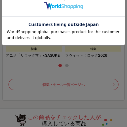
特集
特集
ズ
アニメ「リラックマ」×SASUKE
ラヴィット！ロック2026
特集・セール一覧ページへ
この商品をチェックした人が
購入している商品