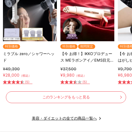
特別価格
特別価格
期間限定
特別価
ミラブル zero／シャワーヘッ
【今 お得！】IKKOプロデュー
【今 お
ド
ス MEラボンアイ／EMS目元美
はがし
顔器
¥49,390
¥37,500
¥9,790
¥28,000
¥9,980
¥6,98
（税込）
（税込）
(5)
(5)
このランキングをもっと見る
美容・ダイエットの全ての商品一覧へ