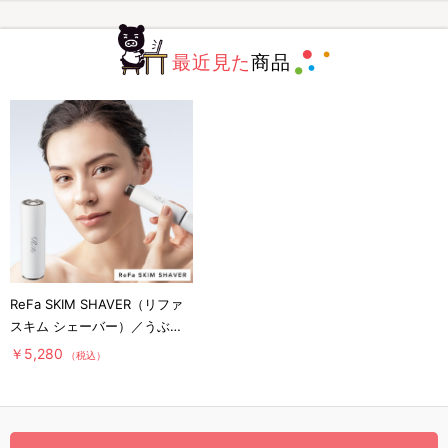
最近見た
商品
ReFa SKIM SHAVER（リファ
スキム シェーバー）／うぶ毛
ケア
￥5,280
（税込）