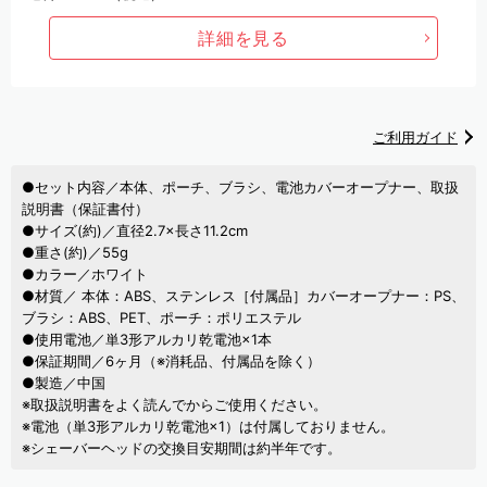
詳細を見る
ご利用ガイド
●セット内容／本体、ポーチ、ブラシ、電池カバーオープナー、取扱
説明書（保証書付）
●サイズ(約)／直径2.7×長さ11.2cm
●重さ(約)／55g
●カラー／ホワイト
●材質／ 本体：ABS、ステンレス［付属品］カバーオープナー：PS、
ブラシ：ABS、PET、ポーチ：ポリエステル
●使用電池／単3形アルカリ乾電池×1本
●保証期間／6ヶ月（※消耗品、付属品を除く）
●製造／中国
※取扱説明書をよく読んでからご使用ください。
※電池（単3形アルカリ乾電池×1）は付属しておりません。
※シェーバーヘッドの交換目安期間は約半年です。