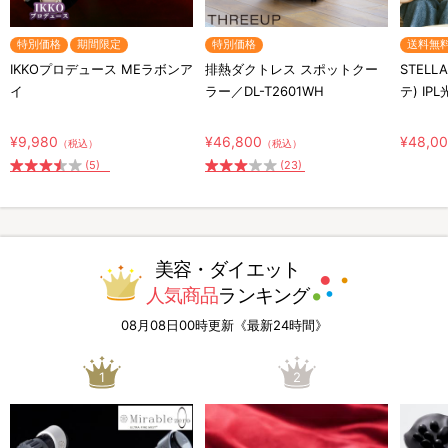
特別価格
期間限定
特別価格
送料無
IKKOプロデュース MEラボンア
排熱ダクトレス スポットクー
STELL
イ
ラー／DL-T2601WH
テ) IP
¥9,980
¥46,800
¥48,0
（税込）
（税込）
(5)
(23)
美容・ダイエット
人気商品
ランキング
08月08日00時更新《最新24時間》
1
2