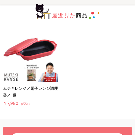
最近見た
商品
ムテキレンジ／電子レンジ調理
器／1個
￥7,980
（税込）