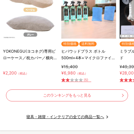
特別価格
送料無料
特別価
YOKONEGU(ヨコネグ)専用ピ
ヒバウッドプラス ボトル
ミラブル
ローケース／枕カバー／横向き
500ml×4本+マイクロファイバ
ド
寝専用枕カバー
ークロス×2枚／防虫スプレー
¥15,400
¥49,3
／防虫剤／害虫忌避剤
¥2,200
¥6,980
¥28,0
（税込）
（税込）
(5)
このランキングをもっと見る
寝具・雑貨・インテリアの全ての商品一覧へ