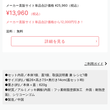
メーカー直販サイト単品合計価格
¥25,960
（税込）
¥13,960
（税込）
メーカー直販サイト単品合計価格から12,000円引き！
送料：
無料
詳細を見る
ご利用ガイド
●セット内容／本体1個、蓋1個、取扱説明書 兼 レシピ1冊
●サイズ(約)／幅26×高さ7.5×奥行き14cm(蓋セット時)
●重さ(約)／本体＋蓋：620g
●材質／アルミメッキ鋼板(内面：フッ素樹脂塗膜加工 外面：耐熱塗
装)、シリコーンゴム
●製造／中国