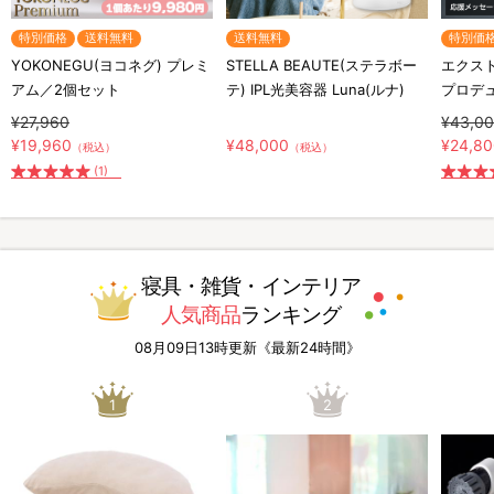
特別価格
送料無料
送料無料
特別価
YOKONEGU(ヨコネグ) プレミ
STELLA BEAUTE(ステラボー
エクスト
アム／2個セット
テ) IPL光美容器 Luna(ルナ)
プロデ
¥27,960
¥43,0
¥19,960
¥48,000
¥24,8
（税込）
（税込）
(1)
寝具・雑貨・インテリア
人気商品
ランキング
08月09日13時更新《最新24時間》
1
2