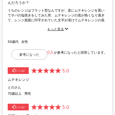
んだろうか？
うちのレンジはフラット型なんですが、直にムテキレンジを置い
てサバの塩焼きをしてみた所、ムテキレンジの底が熱くなり過ぎ
て、レンジ底面に印字されていた文字が溶けてムテキレンジの底
にくっついてしまいました。5～6年使っているレンジですが、こ
もっと見る
のようなことは初めてです。 確かに、説明書には長時間や高出力
の使用に関する注意書きはあったものの、600wだし、調理時間も
レシピ通りだったのに何故？？？ 耐熱皿や布巾などの上に置いた
50歳代
女性
方が良かったのか？？？ もうちょっと長い調理時間だったら、レ
ンジ内に問題が生じたかも？と思うと、怖くて使えなくなりまし
0人
が参考になったと回答しています。
た。 でも、サバはキレイに焼けてました。
参考になった
5.0
いいね!
ムテキレンジ
とのさん
70歳以上
男性
5.0
いいね!