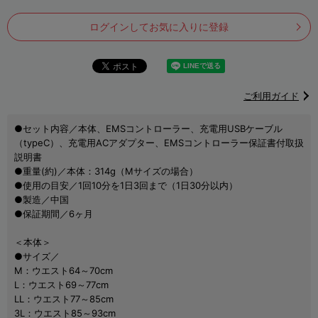
ログインしてお気に入りに登録
ご利用ガイド
●セット内容／本体、EMSコントローラー、充電用USBケーブル
（typeC）、充電用ACアダプター、EMSコントローラー保証書付取扱
説明書
●重量(約)／本体：314g（Mサイズの場合）
●使用の目安／1回10分を1日3回まで（1日30分以内）
●製造／中国
●保証期間／6ヶ月
＜本体＞
●サイズ／
M：ウエスト64～70cm
L：ウエスト69～77cm
LL：ウエスト77～85cm
3L：ウエスト85～93cm