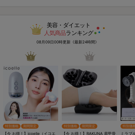
美容・ダイエット
人気商品
ランキング
08月09日00時更新《最新24時間》
1
2
特別価格
期間限定
特別価格
期間限定
特別価
【今 お得！】icoelle（イコエ
【今 お得！】RAKUNA 肩甲骨
ミラブル