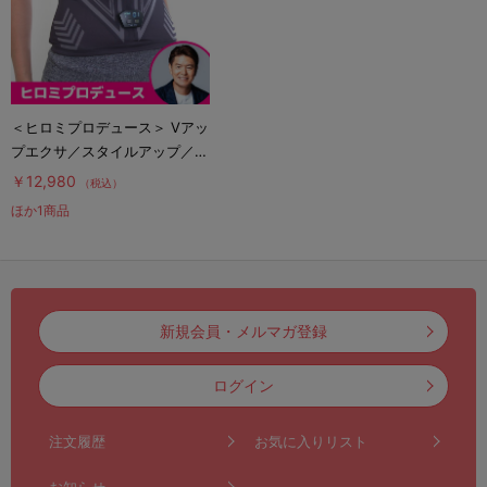
＜ヒロミプロデュース＞ Vアッ
プエクサ／スタイルアップ／お
腹用EMS
￥12,980
（税込）
ほか1商品
新規会員・メルマガ登録
ログイン
注文履歴
お気に入りリスト