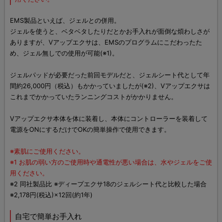
EMS製品といえば、ジェルとの併用。
ジェルを使うと、ベタベタしたりだとかお手入れが面倒な煩わしさが
ありますが、Vアップエクサは、EMSのプログラムにこだわったた
め、ジェル無しでの使用が可能(※1)。
ジェルパッドが必要だった前回モデルだと、ジェルシート代として年
間約26,000円（税込）もかかっていましたが(※2)、Vアップエクサは
これまでかかっていたランニングコストがかかりません。
Vアップエクサ本体を体に装着し、本体にコントローラーを装着して
電源をONにするだけでOKの簡単操作で使用できます。
※素肌にご使用ください。
※1 お肌の弱い方のご使用時や通電性が悪い場合は、水やジェルをご使
用ください。
※2 同社製品比 ※ディープエクサ18のジェルシート代と比較した場合
※2,178円(税込)×12回(約1年)
自宅で簡単お手入れ