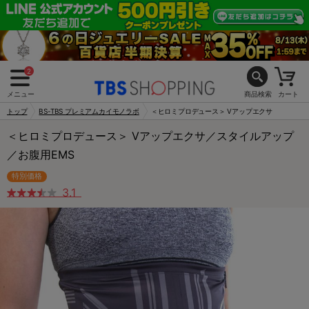
2
メニュー
商品検索
カート
トップ
BS-TBS プレミアムカイモノラボ
＜ヒロミプロデュース＞ Vアップエクサ
＜ヒロミプロデュース＞ Vアップエクサ／スタイルアップ
／お腹用EMS
特別価格
3.1