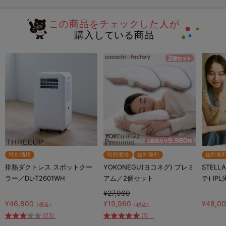
この商品をチェックした人が
購入している商品
特別価格
特別価格
送料無料
送料無
排熱ダクトレス スポットクー
YOKONEGU(ヨコネグ) プレミ
STELL
ラー／DL-T2601WH
アム／2個セット
テ) IP
¥27,960
¥46,800
¥19,960
¥48,0
（税込）
（税込）
(23)
(1)