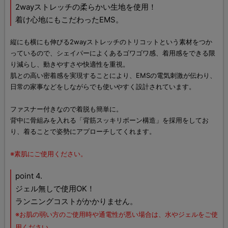
2wayストレッチの柔らかい生地を使用！
着け心地にもこだわったEMS。
縦にも横にも伸びる2wayストレッチのトリコットという素材をつか
っているので、シェイパーによくあるゴワゴワ感、着用感をできる限
り減らし、動きやすさや快適性を重視。
肌との高い密着感を実現することにより、EMSの電気刺激が伝わり、
日常の家事などをしながらでも使いやすく設計されています。
ファスナー付きなので着脱も簡単に。
背中に骨組みを入れる「背筋スッキリボーン構造」を採用をしてお
り、着ることで姿勢にアプローチしてくれます。
※素肌にご使用ください。
point 4.
ジェル無しで使用OK！
ランニングコストがかかりません。
※お肌の弱い方のご使用時や通電性が悪い場合は、水やジェルをご使
用ください。