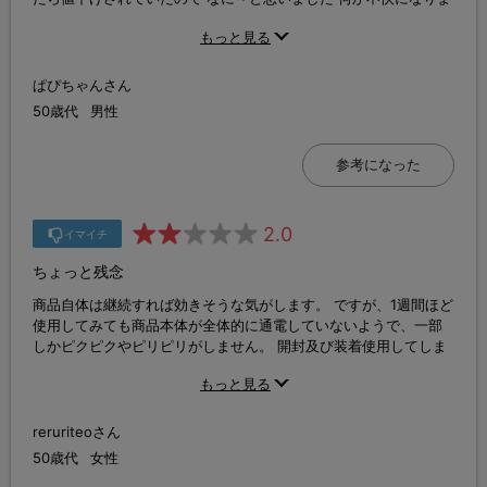
した
もっと見る
ぱぴちゃんさん
50歳代
男性
参考になった
2.0
イマイチ
ちょっと残念
商品自体は継続すれば効きそうな気がします。 ですが、1週間ほど
使用してみても商品本体が全体的に通電していないようで、一部
しかピクピクやピリピリがしません。 開封及び装着使用してしま
ったので、交換もできず、泣き寝入りしている現状です。 本当、
もっと見る
残念です。
reruriteoさん
50歳代
女性