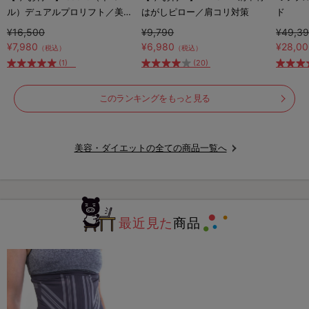
ル）デュアルプロリフト／美顔
はがしピロー／肩コリ対策
ド
器
¥16,500
¥9,790
¥49,3
¥7,980
¥6,980
¥28,0
（税込）
（税込）
(1)
(20)
このランキングをもっと見る
美容・ダイエットの全ての商品一覧へ
最近見た
商品