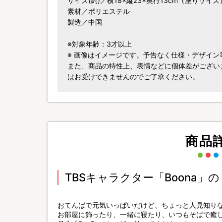
サイズ(約)／横18×縦23×奥行13cm（座りサイズ
素材／ポリエステル
製造／中国
※対象年齢：3才以上
※ 画像はイメージです。予告なく仕様・デザイン
また、商品の特性上、表情などに個体差がござい
はお受けできませんのでご了承ください。
商品
TBSキャラクター「Boona
おてんばで元気いっぱいだけど、ちょっと人見知りな「
お部屋に飾ったり、一緒に寝たり、いつもそばで癒