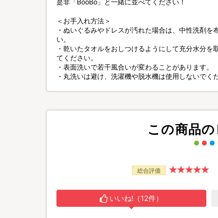
是非「BooBo」と一緒に並べてください！
＜お手入れ方法＞
・ぬいぐるみやドレスが汚れた場合は、中性洗剤を
い。
・乾いたタオルをおしつけるようにして充分水分を
てください。
・表面洗いで若干風合いが変わることがあります。
・丸洗いは避け、洗濯機や脱水機は使用しないでく
この商品の
総合評価
いいね!（12件）