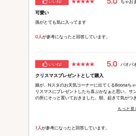
5.0
ちゃお
いいね!
可愛い
孫がとても気に入ってます
0人
が参考になったと回答しています。
5.0
パオパ
いいね!
クリスマスプレゼントとして購入
娘が、Nスタのお天気コーナーに出てくるBoonaち
リスマスにプレゼントしたら喜ぶかなぁと思い、サ
の所にそっと置いておきました。朝、起きて気がつき
しめていました。 その日のNスタのお天気コーナーを
もっと見
んでいる様子を見て、親も嬉しくなりました。
1人
が参考になったと回答しています。