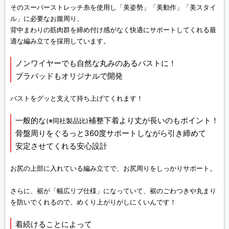
そのスーパーストレッチ糸を使用し「美姿勢」「美動作」「美スタイ
ル」に必要なお腹周り、
背中まわりの筋肉群を締め付け感がなく快適にサポートしてくれる最
適な編み立てを採用しています。
ノンワイヤーでも自然な丸みのあるバストに！
ブラパッドもオリジナルで開発
バストをグッと支えて持ち上げてくれます！
一般的な
補整下着より丈が長いのもポイント！
(※同社製品比)
骨盤周りをぐるっと360度サポートしながら引き締めて
安定させてくれる安心設計
お尻の上部に入れている編み立てで、お尻周りをしっかりサポート。
さらに、裾が「幅広リブ仕様」になっていて、裾のごわつきや丸まり
を防いでくれるので、めくり上がりがしにくいんです！
着続けることによって