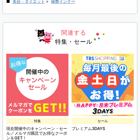
美容・ダイエット
>
補整インナー
関連する
特集・セール
特集
セール
現在開催中のキャンペーン・セー
プレミアム3DAYS
ル／メルマガ購読でお得なクーポ
ンをGET！