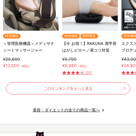
特別価格
特別価格
期間限定
特別価
＜管理医療機器＞メディサナ
【今 お得！】RAKUNA 肩甲骨
エクスト
シートマッサージャー
はがしピロー／肩コリ対策
プロデ
ート器
¥29,800
¥9,790
¥43,0
¥12,800
¥6,980
¥24,8
（税込）
（税込）
(20)
このランキングをもっと見る
美容・ダイエットの全ての商品一覧へ