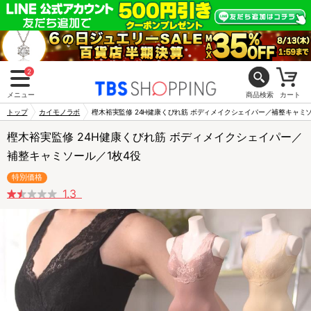
2
メニュー
商品検索
カート
トップ
カイモノラボ
樫木裕実監修 24H健康くびれ筋 ボディメイクシェイパー／補整キャミソ
樫木裕実監修 24H健康くびれ筋 ボディメイクシェイパー／
補整キャミソール／1枚4役
特別価格
1.3