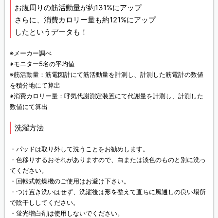
お腹周りの筋活動量が約131%にアップ
さらに、消費カロリー量も約121%にアップ
したというデータも！
※メーカー調べ
※モニター5名の平均値
※筋活動量：筋電図計にて筋活動量を計測し、計測した筋電計の数値
を積分地にて算出
※消費カロリー量：呼気代謝測定装置にて代謝量を計測し、計測した
数値にて算出
洗濯方法
・パッドは取り外して洗うことをお勧めします。
・色移りするおそれがありますので、白または淡色のものと別に洗っ
てください。
・回転式乾燥機のご使用はお避け下さい。
・つけ置き洗いはせず、洗濯後は形を整えて直ちに風通しの良い場所
で陰干ししてください。
・蛍光増白剤は使用しないでください。