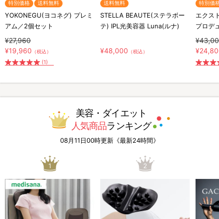
特別価格
送料無料
送料無料
特別価
YOKONEGU(ヨコネグ) プレミ
STELLA BEAUTE(ステラボー
エクスト
アム／2個セット
テ) IPL光美容器 Luna(ルナ)
プロデ
¥27,960
¥43,0
¥19,960
¥48,000
¥24,8
（税込）
（税込）
(1)
美容・ダイエット
人気商品
ランキング
08月11日00時更新《最新24時間》
1
2