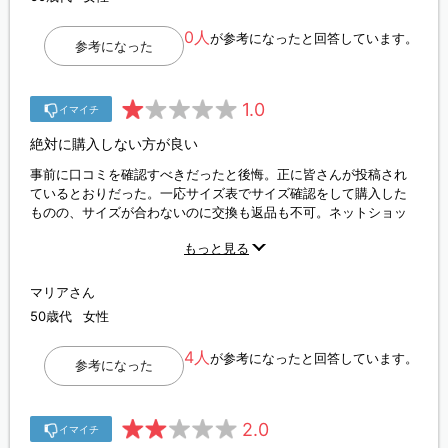
0人
が参考になったと回答しています。
参考になった
1.0
イマイチ
絶対に購入しない方が良い
事前に口コミを確認すべきだったと後悔。正に皆さんが投稿され
ているとおりだった。一応サイズ表でサイズ確認をして購入した
ものの、サイズが合わないのに交換も返品も不可。ネットショッ
ピングなのだから、外せないタグをつけて、試着程度なら返品•交
もっと見る
換可にすべきでしょう。現状では新品のまま捨てるしかない。お
金もドブに捨てる形だし、エコ的にも良くないと思う。2度とTBS
ショッピングでは買わないし、周囲にもこのサイトでの購入は絶
マリアさん
対にオススメしない。
50歳代
女性
4人
が参考になったと回答しています。
参考になった
2.0
イマイチ