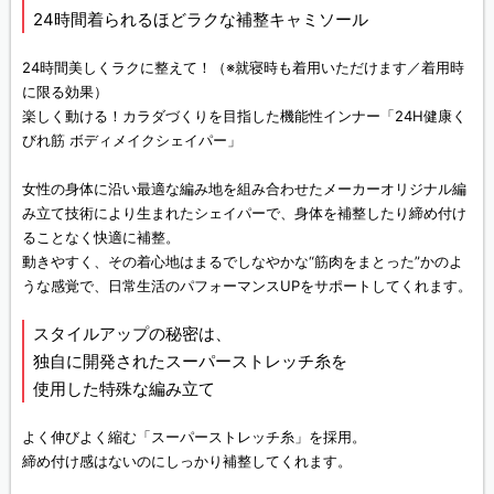
24時間着られるほどラクな補整キャミソール
24時間美しくラクに整えて！（※就寝時も着用いただけます／着用時
に限る効果）
楽しく動ける！カラダづくりを目指した機能性インナー「24H健康く
びれ筋 ボディメイクシェイパー」
女性の身体に沿い最適な編み地を組み合わせたメーカーオリジナル編
み立て技術により生まれたシェイパーで、身体を補整したり締め付け
ることなく快適に補整。
動きやすく、その着心地はまるでしなやかな“筋肉をまとった”かのよ
うな感覚で、日常生活のパフォーマンスUPをサポートしてくれます。
スタイルアップの秘密は、
独自に開発されたスーパーストレッチ糸を
使用した特殊な編み立て
よく伸びよく縮む「スーパーストレッチ糸」を採用。
締め付け感はないのにしっかり補整してくれます。