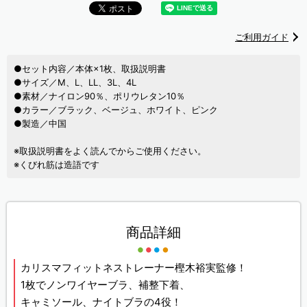
ご利用ガイド
●セット内容／本体×1枚、取扱説明書
●サイズ／M、L、LL、3L、4L
●素材／ナイロン90％、ポリウレタン10％
●カラー／ブラック、ベージュ、ホワイト、ピンク
●製造／中国
※取扱説明書をよく読んでからご使用ください。
※くびれ筋は造語です
商品詳細
カリスマフィットネストレーナー樫木裕実監修！
1枚でノンワイヤーブラ、補整下着、
キャミソール、ナイトブラの4役！