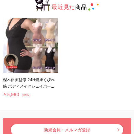
最近見た
商品
樫木裕実監修 24H健康くびれ
筋 ボディメイクシェイパー／
補整キャミソール／1枚4役
￥5,980
（税込）
新規会員・メルマガ登録