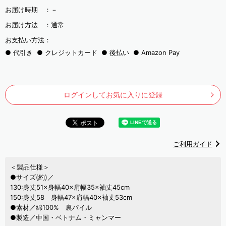
お届け時期 ：
－
お届け方法 ：
通常
お支払い方法：
代引き
クレジットカード
後払い
Amazon Pay
ログインしてお気に入りに登録
ご利用ガイド
＜製品仕様＞
●サイズ(約)／
130:身丈51×身幅40×肩幅35×袖丈45cm
150:身丈58 身幅47×肩幅40×袖丈53cm
●素材／綿100% 裏パイル
●製造／中国・ベトナム・ミャンマー