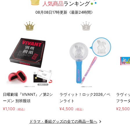
人気商品
ランキング
08月08日17時更新《最新24時間》
1
2
日曜劇場『VIVANT』／第2シ
ラヴィット！ロック2026／ペ
ラヴィッ
ーズン 別班饅頭
ンライト
フラー
¥1,100
¥4,500
¥2,500
（税込）
（税込）
ドラマ・番組グッズの全ての商品一覧へ