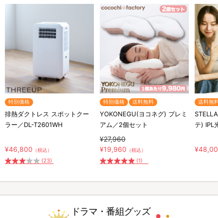
特別価格
特別価格
送料無料
送料無
排熱ダクトレス スポットクー
YOKONEGU(ヨコネグ) プレミ
STELL
ラー／DL-T2601WH
アム／2個セット
テ) IP
¥27,960
¥46,800
¥19,960
¥48,0
（税込）
（税込）
(23)
(1)
ドラマ・番組グッズ