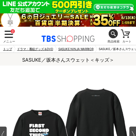
2
メニュー
商品検索
カート
トップ
ドラマ・番組グッズ＆DVD
SASUKE NINJA WARRIOR
SASUKE／坂本さんスウ
SASUKE／坂本さんスウェット＜キッズ＞