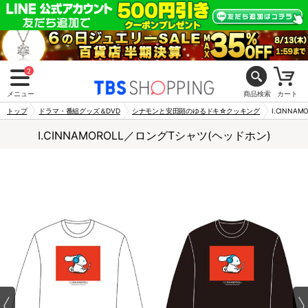
2
メニュー
商品検索
カート
トップ
ドラマ・番組グッズ＆DVD
シナモンと安田顕のゆるドキ☆クッキング
I.CINNA
I.CINNAMOROLL／ロングTシャツ(ヘッドホン)