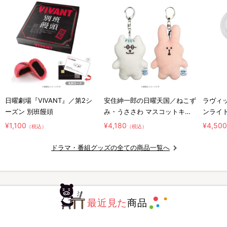
日曜劇場『VIVANT』／第2シ
安住紳一郎の日曜天国／ねこず
ラヴィッ
ーズン 別班饅頭
み・うささわ マスコットキー
ンライ
ホルダー2種セット
¥1,100
¥4,180
¥4,50
（税込）
（税込）
ドラマ・番組グッズの全ての商品一覧へ
最近見た
商品