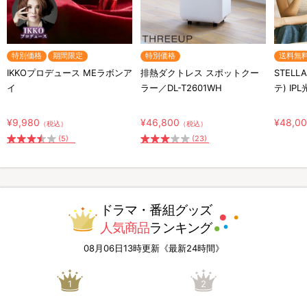
特別価格
期間限定
特別価格
送料無
IKKOプロデュース MEラボンア
排熱ダクトレス スポットクー
STELL
イ
ラー／DL-T2601WH
テ) IP
¥9,980
¥46,800
¥48,0
（税込）
（税込）
(5)
(23)
ドラマ・番組グッズ
人気商品
ランキング
08月06日13時更新《最新24時間》
1
2