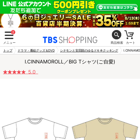
2
メニュー
商品検索
カート
トップ
ドラマ・番組グッズ＆DVD
シナモンと安田顕のゆるドキ☆クッキング
I.CINNA
I.CINNAMOROLL／BIG Tシャツ(ご自愛)
5.0