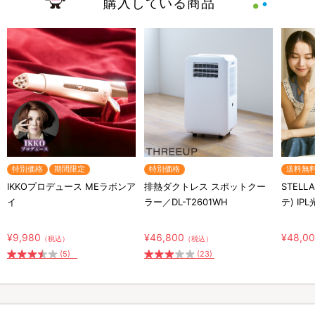
購入している商品
特別価格
期間限定
特別価格
送料無
IKKOプロデュース MEラボンア
排熱ダクトレス スポットクー
STELL
イ
ラー／DL-T2601WH
テ) IP
¥9,980
¥46,800
¥48,0
（税込）
（税込）
(5)
(23)