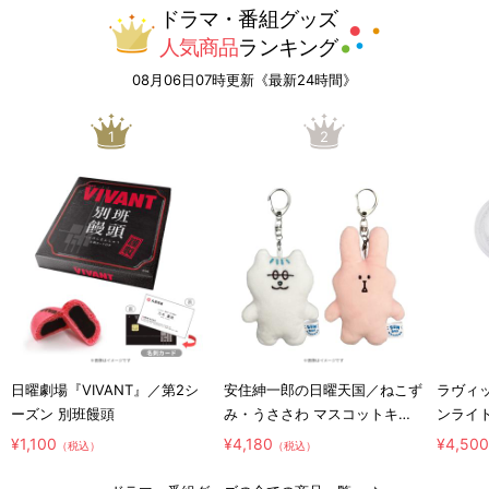
ドラマ・番組グッズ
人気商品
ランキング
08月06日07時更新《最新24時間》
1
2
日曜劇場『VIVANT』／第2シ
安住紳一郎の日曜天国／ねこず
ラヴィッ
ーズン 別班饅頭
み・うささわ マスコットキー
ンライ
ホルダー2種セット
¥1,100
¥4,180
¥4,50
（税込）
（税込）