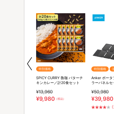
特別価格
特別価格
 ストレッチエアマ
SPICY CURRY 魯珈 バターチ
Anker ポ
／ストレッチアイテ
キンカレー／計20食セット
ラーパネルセ
¥13,960
¥50,980
0
¥9,980
¥39,980
（税込）
（税込）
(