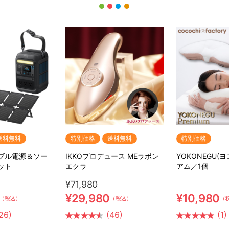
送料無料
特別価格
送料無料
特別価格
ータブル電源＆ソー
IKKOプロデュース MEラボン
YOKONEGU(
ット
エクラ
アム／1個
¥71,980
¥29,980
¥10,980
（税込）
（税込）
（
26)
(46)
(1)