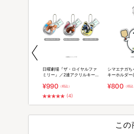
おしゃれキャップ
日曜劇場『ザ・ロイヤルファ
シマエナガち
ミリー』／2連アクリルキーホ
キーホルダー
ルダー
¥990
¥800
（税込）
（税込）
（税込
(4)
この