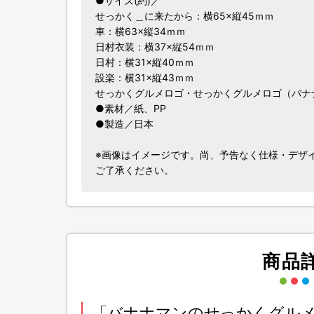
●サイズ(約)／
せっかく＿に来たから：横65×縦45ｍｍ
車：横63×縦34ｍｍ
日村衣装：横37×縦54ｍｍ
日村：横31×縦40ｍｍ
設楽：横31×縦43ｍｍ
せっかくグルメロゴ・せっかくグルメロゴ（バナナ
●素材／紙、PP
●製造／日本
※画像はイメージです。尚、予告なく仕様・デザ
ご了承ください。
商品
「バナナマンのせっかくグルメ