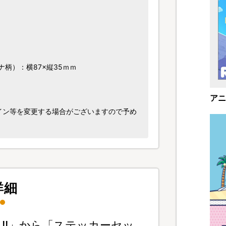
柄）：横87×縦35ｍｍ
アニ
イン等を変更する場合がございますので予め
詳細
!!」から「ステッカーセッ