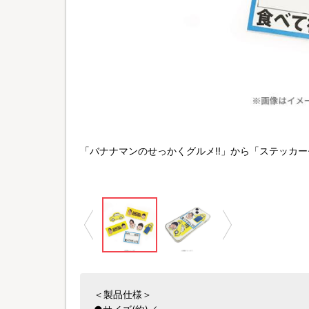
©TBS
「バナナマンのせっかくグルメ!!」から「ステッカ
＜製品仕様＞