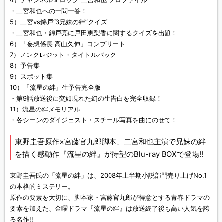
4）チャンネル☆ロック 二宮和也 プロファイル
・二宮和也への一問一答！
5）二宮vs錦戸“3兄妹の絆”クイズ
・二宮和也・錦戸亮に戸田恵梨香に関するクイズを出題！
6）「妄想係長 高山久伸」コンプリート
7）ノンクレジット・タイトルバック
8）予告集
9）スポット集
10）「流星の絆」生予告完全版
・第9話放送後に突如現れた幻の生告白を完全収録！
11）流星の絆メモリアル
・各シーンのダイジェスト・スチール写真を曲にのせて！
東野圭吾原作×宮藤官九郎脚本、二宮和也主演で兄妹の絆
を描く感動作『流星の絆』が待望のBlu-ray BOXで登場!!
東野圭吾氏の「流星の絆」は、2008年上半期小説部門売り上げNo.1
の本格的ミステリー。
原作の要素を大切に、脚本家・宮藤官九郎が得意とする青春ドラマの
要素を加えた、金曜ドラマ『流星の絆』は放送終了後も高い人気を誇
る名作!!