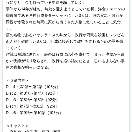
うになり、金を持っている男達を騙していく。
事件から14年が経ち、時効を迎えようとしていた折、洋食チェーンの
御曹司である戸神行成をターゲットにした3人は、彼の父親・政行が
両親が惨殺された時間に家から出てきた人物に似ていることに気付
く。
店の名物であるハヤシライスの味から、政行が両親を殺害しレシピを
盗んだと確信した3人は、行成に接近して政行を陥れるための罠を張
っていく。
作戦は順調に進むが、静奈は行成に恋心を寄せてしまう。序盤から細
かい伏線が張り巡らされ、政行を追い詰めたとき、思いもよらない事
件の真相が明らかになる。
＜収録内容＞
Disc1：第1話〜第2話（105分）
Disc2：第3話〜第4話（92分）
Disc3：第5話〜第6話（92分）
Disc4：第7話〜第8話（92分）
Disc5：第9話〜第10話（105分）
＜キャスト＞