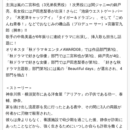
主演は嵐の二宮和也（3兄弟長男役）！次男役には関ジャニ∞の錦戸
亮、長女役には戸田恵梨香が出演！さらに『池袋ウエストゲートパー
ク』『木更津キャッツアイ』『タイガー＆ドラゴン』、そして『ごめ
んね青春！』などでおなじみの磯山晶（プロデュー サー）×宮藤官九
郎（脚本）!!
歌手の中島美嘉が6年振りに連続ドラマに出演し、挿入歌も担当し話
題に！
オリ☆スタ「秋ドラマ☆エンタメAWARD08」では作品部門第1位、
「秋ドラマで好きな俳優」部門では二宮和也が第1位、錦戸亮が4位、
「秋ドラマで好きな女優」部門では戸田恵梨香が第1位、「好きな秋
ドラマ主題歌」部門第1位には嵐の「Beautiful days」が選出され、4
部門を独占！
＜ストーリー＞
神奈川県・横須賀市にある洋食屋『アリアケ』の子供である功一、泰
輔、静奈。
家を抜け出し流星群を見に行ったとある夜中、その間に3人の両親が
何者かに刃物で殺害された。
彼らは身よりもなく、養護施設で幼少期を過ごした後、静奈が詐欺に
あったことなどから、強く生きるためにいつしか自らも詐欺を働くよ