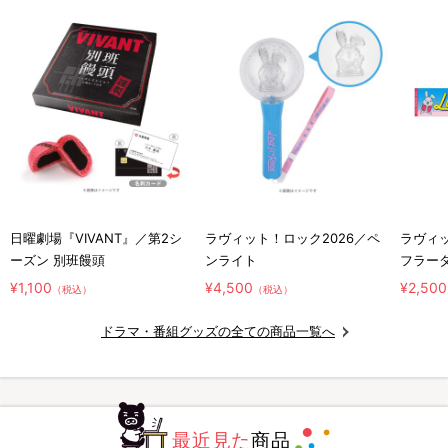
日曜劇場『VIVANT』／第2シ
ラヴィット！ロック2026／ペ
ラヴィッ
ーズン 別班饅頭
ンライト
フラー
¥1,100
¥4,500
¥2,500
（税込）
（税込）
ドラマ・番組グッズの全ての商品一覧へ
最近見た
商品