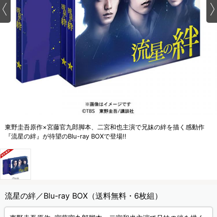
東野圭吾原作×宮藤官九郎脚本、二宮和也主演で兄妹の絆を描く感動作
『流星の絆』が待望のBlu-ray BOXで登場!!
流星の絆／Blu-ray BOX（送料無料・6枚組）