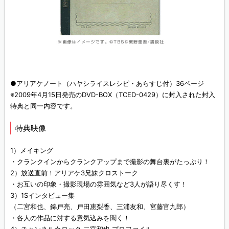
●アリアケノート（ハヤシライスレシピ・あらすじ付）36ページ
※2009年4月15日発売のDVD-BOX（TCED-0429）に封入された封入
特典と同一内容です。
特典映像
1）メイキング
・クランクインからクランクアップまで撮影の舞台裏がたっぷり！
2）放送直前！アリアケ3兄妹クロストーク
・お互いの印象・撮影現場の雰囲気など3人が語り尽くす！
3）1Sインタビュー集
（二宮和也、錦戸亮、戸田恵梨香、三浦友和、宮藤官九郎）
・各人の作品に対する意気込みを聞く！