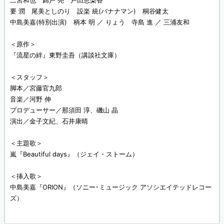
二宮和也 錦戸 亮 戸田恵梨香
要 潤 尾美としのり 設楽 統(バナナマン) 桐谷健太
中島美嘉(特別出演) 柄本 明 ／ りょう 寺島 進 ／ 三浦友和
＜原作＞
『流星の絆』東野圭吾（講談社文庫）
＜スタッフ＞
脚本／宮藤官九郎
音楽／河野 伸
プロデューサー／那須田 淳、磯山 晶
演出／金子文紀、石井康晴
＜主題歌＞
嵐『Beautiful days』（ジェイ・ストーム）
＜挿入歌＞
中島美嘉『ORION』（ソニー･ミュージック アソシエイテッドレコー
ズ）