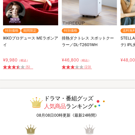
特別価格
期間限定
特別価格
送料無
IKKOプロデュース MEラボンア
排熱ダクトレス スポットクー
STELL
イ
ラー／DL-T2601WH
テ) IP
¥9,980
¥46,800
¥48,0
（税込）
（税込）
(5)
(23)
ドラマ・番組グッズ
人気商品
ランキング
08月08日00時更新《最新24時間》
1
2