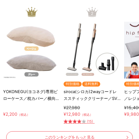
1
2
特別価格
送料無料
特別価
YOKONEGU(ヨコネグ)専用ピ
siroca(シロカ)2wayコードレ
ヒップ
ローケース／枕カバー／横向き
ススティッククリーナー／SV-
／レジ
寝専用枕カバー
S281
ッショ
¥27,980
¥15,40
¥2,200
¥12,980
¥9,98
（税込）
（税込）
(15)
このランキングをもっと見る