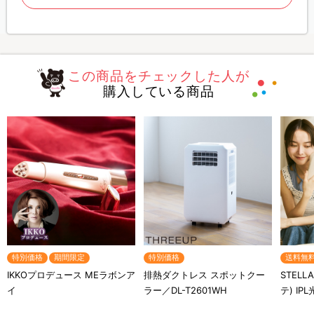
この商品をチェックした人が
購入している商品
特別価格
期間限定
特別価格
送料無
IKKOプロデュース MEラボンア
排熱ダクトレス スポットクー
STELL
イ
ラー／DL-T2601WH
テ) IP