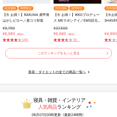
特別価格
期間限定
特別価格
期間限定
特別価
【今 お得！】RAKUNA 肩甲骨
【今 お得！】IKKOプロデュー
【今お得
はがしピロー／肩コリ対策
ス MEラボンアイ／EMS目元美
SHAV
顔器
バー) 
¥9,790
¥37,500
¥6,980
¥9,980
¥4,99
（税込）
（税込）
(20)
(5)
このランキングをもっと見る
美容・ダイエットの全ての商品一覧へ
寝具・雑貨・インテリア
人気商品
ランキング
08月07日00時更新《最新24時間》