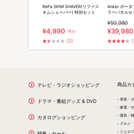
QNose(キュノーズ)
ReFa SKIM SHAVER(リファス
Anker ポ
キムシェーバー) 特別セット
ラーパネルセ
¥50,980
¥4,990
¥39,980
（税込）
（税込）
(2)
(
商品カ
テレビ・ラジオショッピング
美容・
ドラマ・番組グッズ & DVD
家電・
寝具・
カタログショッピング
グルメ
ジュエ
特集・セール