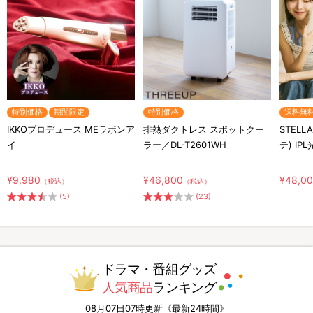
特別価格
期間限定
特別価格
送料無
IKKOプロデュース MEラボンア
排熱ダクトレス スポットクー
STELL
イ
ラー／DL-T2601WH
テ) IP
¥9,980
¥46,800
¥48,0
（税込）
（税込）
(5)
(23)
ドラマ・番組グッズ
人気商品
ランキング
08月07日07時更新《最新24時間》