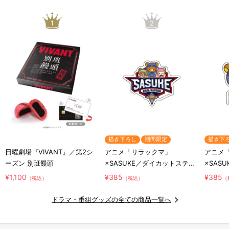
1
2
描き下ろし
期間限定
描き下
日曜劇場『VIVANT』／第2シ
アニメ「リラックマ」
アニメ
ーズン 別班饅頭
×SASUKE／ダイカットステッ
×SAS
カー／コラボロゴ
カー／
¥1,100
¥385
¥385
（税込）
（税込）
（
リ
ドラマ・番組グッズの全ての商品一覧へ