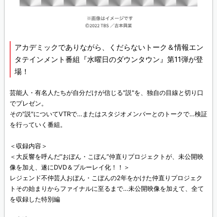
アカデミックでありながら、くだらないトーク＆情報エン
タテインメント番組『水曜日のダウンタウン』第11弾が登
場！
芸能人・有名人たちが自分だけが信じる"説"を、独自の目線と切り口
でプレゼン。
その"説"についてVTRで…またはスタジオメンバーとのトークで…検証
を行っていく番組。
＜収録内容＞
＜大反響を呼んだ”おぼん・こぼん”仲直りプロジェクトが、未公開映
像を加え、遂にDVD＆ブルーレイ化！！＞
レジェンド不仲芸人おぼん・こぼんの2年をかけた仲直りプロジェク
トその始まりからファイナルに至るまで…未公開映像を加えて、全て
を収録した特別編