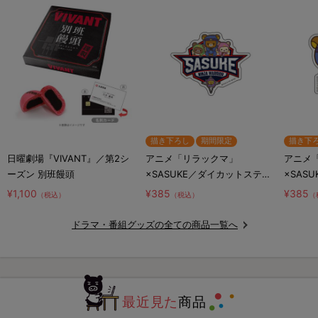
描き下ろし
期間限定
描き下
日曜劇場『VIVANT』／第2シ
アニメ「リラックマ」
アニメ
ーズン 別班饅頭
×SASUKE／ダイカットステッ
×SAS
カー／コラボロゴ
カー／
¥1,100
¥385
¥385
（税込）
（税込）
（
リ
ドラマ・番組グッズの全ての商品一覧へ
最近見た
商品