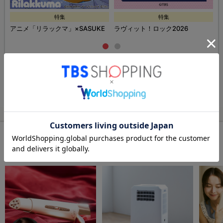
特集
特集
ズ
アニメ「リラックマ」×SASUKE
ラヴィット！ロック2026
特集・セール一覧ページへ
この商品をチェックした人が
購入している商品