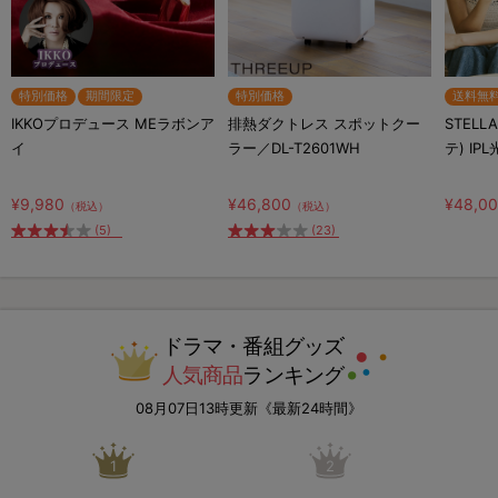
特別価格
期間限定
特別価格
送料無
IKKOプロデュース MEラボンア
排熱ダクトレス スポットクー
STELL
イ
ラー／DL-T2601WH
テ) IP
¥9,980
¥46,800
¥48,0
（税込）
（税込）
(5)
(23)
ドラマ・番組グッズ
人気商品
ランキング
08月07日13時更新《最新24時間》
1
2