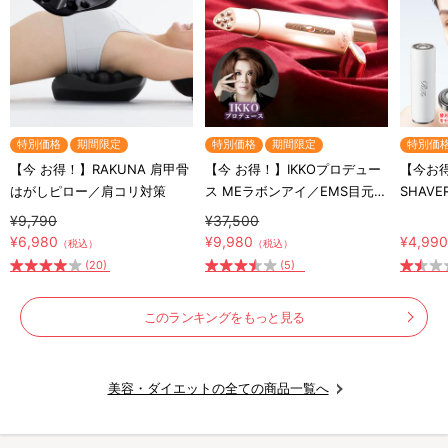
特別価格
期間限定
特別価格
期間限定
特別価
【今 お得！】RAKUNA 肩甲骨
【今 お得！】IKKOプロデュー
【今お得
はがしピロー／肩コリ対策
ス MEラボンアイ／EMS目元美
SHAV
顔器
バー) 
¥9,790
¥37,500
¥6,980
¥9,980
¥4,99
（税込）
（税込）
(20)
(5)
このランキングをもっと見る
美容・ダイエットの全ての商品一覧へ