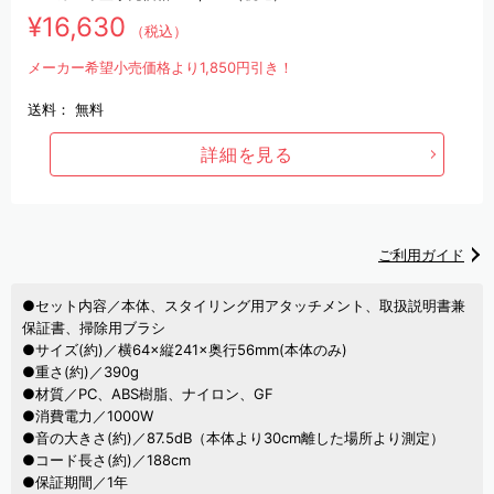
¥16,630
（税込）
メーカー希望小売価格より1,850円引き！
送料：
無料
詳細を見る
ご利用ガイド
●セット内容／本体、スタイリング用アタッチメント、取扱説明書兼
保証書、掃除用ブラシ
●サイズ(約)／横64×縦241×奥行56mm(本体のみ)
●重さ(約)／390g
●材質／PC、ABS樹脂、ナイロン、GF
●消費電力／1000W
●音の大きさ(約)／87.5ⅾB（本体より30cm離した場所より測定）
●コード長さ(約)／188cm
●保証期間／1年