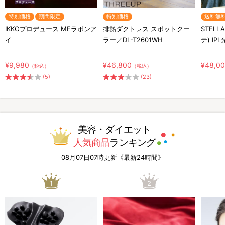
特別価格
期間限定
特別価格
送料無
IKKOプロデュース MEラボンア
排熱ダクトレス スポットクー
STELL
イ
ラー／DL-T2601WH
テ) IP
¥9,980
¥46,800
¥48,0
（税込）
（税込）
(5)
(23)
美容・ダイエット
人気商品
ランキング
08月07日07時更新《最新24時間》
1
2