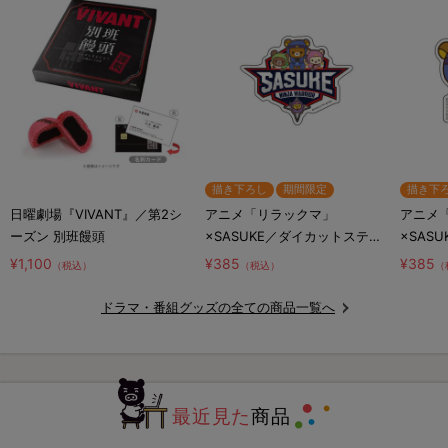
描き下ろし
期間限定
描き下
日曜劇場『VIVANT』／第2シ
アニメ「リラックマ」
アニメ
ーズン 別班饅頭
×SASUKE／ダイカットステッ
×SAS
カー／コラボロゴ
カー／
¥1,100
¥385
¥385
（税込）
（税込）
（
リ
ドラマ・番組グッズの全ての商品一覧へ
最近見た
商品