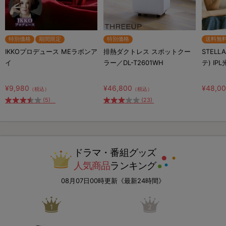
特別価格
期間限定
特別価格
送料無
IKKOプロデュース MEラボンア
排熱ダクトレス スポットクー
STELL
イ
ラー／DL-T2601WH
テ) IP
¥9,980
¥46,800
¥48,0
（税込）
（税込）
(5)
(23)
ドラマ・番組グッズ
人気商品
ランキング
08月07日00時更新《最新24時間》
1
2