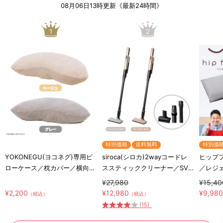
08月06日13時更新《最新24時間》
1
2
特別価格
送料無料
特別価
YOKONEGU(ヨコネグ)専用ピ
siroca(シロカ)2wayコードレ
ヒップ
ローケース／枕カバー／横向き
ススティッククリーナー／SV-
／レジ
寝専用枕カバー
S281
ッショ
¥27,980
¥15,40
¥2,200
¥12,980
¥9,98
（税込）
（税込）
(15)