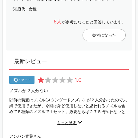
50歳代
女性
6人
が参考になったと回答しています。
参考になった
最新レビュー
1.0
イマイチ
ノズルが２人分ない
以前の装置はノズル(スタンダードノズル）が２人分あったので夫
婦で使用できたが、今回は殆ど使用しないと思われるノズルも含
めて５種類のノズルで１セット。必要ならば２７５円払わないと
購入出来ない。 またバッテリー１回の充電で３分も持たないしモ
もっと見る
ーターの音が強弱を繰り返しているよう
アンパン青葉さん