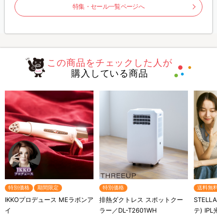
特集・セール一覧ページへ
この商品をチェックした人が
購入している商品
特別価格
期間限定
特別価格
送料無
IKKOプロデュース MEラボンア
排熱ダクトレス スポットクー
STELL
イ
ラー／DL-T2601WH
テ) IP