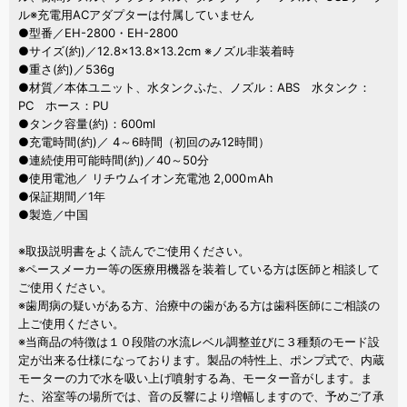
ル※充電用ACアダプターは付属していません
●型番／EH-2800・EH-2800
●サイズ(約)／12.8×13.8×13.2cm ※ノズル非装着時
●重さ(約)／536g
●材質／本体ユニット、水タンクふた、ノズル：ABS 水タンク：
PC ホース：PU
●タンク容量(約)：600ml
●充電時間(約)／ 4～6時間（初回のみ12時間）
●連続使用可能時間(約)／40～50分
●使用電池／ リチウムイオン充電池 2,000ｍAh
●保証期間／1年
●製造／中国
※取扱説明書をよく読んでご使用ください。
※ペースメーカー等の医療用機器を装着している方は医師と相談して
ご使用ください。
※歯周病の疑いがある方、治療中の歯がある方は歯科医師にご相談の
上ご使用ください。
※当商品の特徴は１０段階の水流レベル調整並びに３種類のモード設
定が出来る仕様になっております。製品の特性上、ポンプ式で、内蔵
モーターの力で水を吸い上げ噴射する為、モーター音がします。ま
た、浴室等の場所では、音の反響により増幅しますので、予めご了承