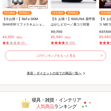
特別価格
期間限定
特別価格
期間限定
特別価
【今お得！】ReFa SKIM
【今 お得！】RAKUNA 肩甲骨
【今 お
SHAVER(リファスキムシェー
はがしピロー／肩コリ対策
ス ME
バー) 特別セット／うぶ毛ケア
顔器
¥9,790
¥37,50
¥4,990
¥6,980
¥9,98
（税込）
（税込）
(2)
(20)
このランキングをもっと見る
美容・ダイエットの全ての商品一覧へ
寝具・雑貨・インテリア
人気商品
ランキング