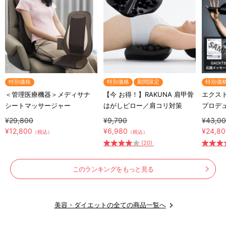
特別価格
特別価格
期間限定
特別価
＜管理医療機器＞メディサナ
【今 お得！】RAKUNA 肩甲骨
エクスト
シートマッサージャー
はがしピロー／肩コリ対策
プロデ
ート器
¥29,800
¥9,790
¥43,0
¥12,800
¥6,980
¥24,8
（税込）
（税込）
(20)
このランキングをもっと見る
美容・ダイエットの全ての商品一覧へ