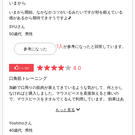
いまから
いまから開始。なかなかコツがいるみたいですが頬を鍛えている
感があるから期待できそうですよ🎵
SYUさん
50歳代
男性
1人
が参考になったと回答しています。
参考になった
4.0
いいね!
口角筋トレーニング
加齢で口周りの筋肉が衰えてきているような気がして、何とかし
なければと購入しました。マウスピースを直接加えると痛いの
で、マウスピースをタオルでくるんで利用しています。 効果はあ
ると思います。 ただ、トレーニング時、鏡に映る自身の姿が間抜
もっと見る
けにみえます。 また、色ごとの重さの違いの説明があると良いと
思います。 （三種類の異なる重さがあることの説明はあります
が、違いが微妙でどれがどれかわからない）
Yoshinoさん
40歳代
男性