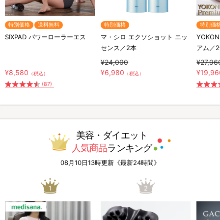
特別価格
送料無料
特別価格
特別価
SIXPAD パワーローラーエス
マ・シロ エクソショット エッ
YOKO
センス／2本
アム／
¥24,000
¥27,96
¥8,580
¥6,980
¥19,96
（税込）
（税込）
(87)
美容・ダイエット
人気商品
ランキング
08月10日13時更新《最新24時間》
1
2