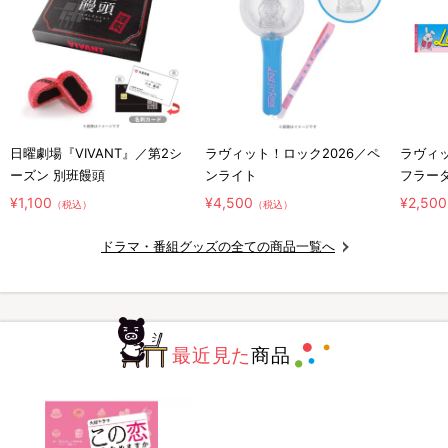
日曜劇場『VIVANT』／第2シ
ラヴィット！ロック2026／ペ
ラヴィッ
ーズン 別班饅頭
ンライト
フラー
¥1,100
¥4,500
¥2,500
（税込）
（税込）
ドラマ・番組グッズの全ての商品一覧へ
最近見た
商品