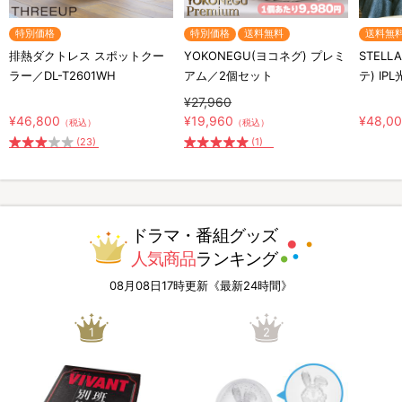
特別価格
特別価格
送料無料
送料無
排熱ダクトレス スポットクー
YOKONEGU(ヨコネグ) プレミ
STELL
ラー／DL-T2601WH
アム／2個セット
テ) IP
¥27,960
¥46,800
¥19,960
¥48,0
（税込）
（税込）
(23)
(1)
ドラマ・番組グッズ
人気商品
ランキング
08月08日17時更新《最新24時間》
1
2