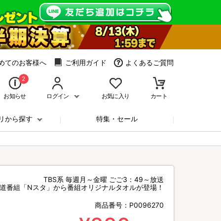
めてのお客様へ
ご利用ガイド
よくあるご質問
2
お知らせ
ログイン
お気に入り
カート
リから探す
特集・セール
TBS系 毎週月～金曜 ごご3：49～放送
道番組「Nスタ」から番組オリジナルタオルが登場！
商品番号：
P0096270