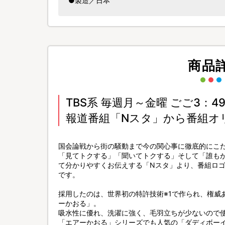
●製造／日本
商品
TBS系 毎週月～金曜 ごご3：4
報道番組「Nスタ」から番組オ
国会論戦から街の騒動まで今の関心事に徹底的にこ
「見てトクする」「聞いてトクする」そして「誰も
て分かりやすくお伝えする「Nスタ」より、番組ロ
です。
採用したのは、世界初の特許技術※1で作られ、権威
ーかおる」。
吸水性に優れ、洗濯に強く、毛羽立ちが少ないので
「エアーかおる」シリーズでも人気の「ダディボー