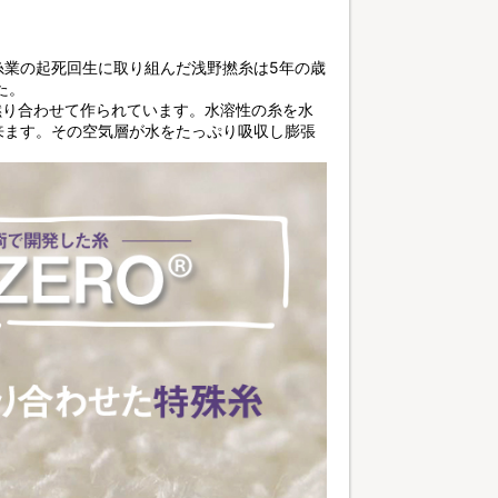
」
糸業の起死回生に取り組んだ浅野撚糸は5年の歳
た。
を撚り合わせて作られています。水溶性の糸を水
来ます。その空気層が水をたっぷり吸収し膨張