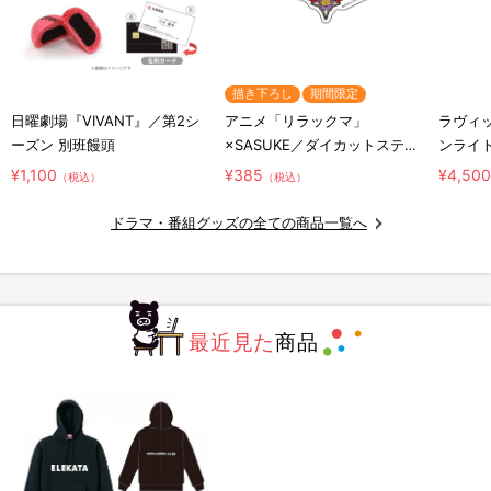
描き下ろし
期間限定
日曜劇場『VIVANT』／第2シ
アニメ「リラックマ」
ラヴィッ
ーズン 別班饅頭
×SASUKE／ダイカットステッ
ンライ
カー／コラボロゴ
¥1,100
¥385
¥4,50
（税込）
（税込）
ドラマ・番組グッズの全ての商品一覧へ
最近見た
商品