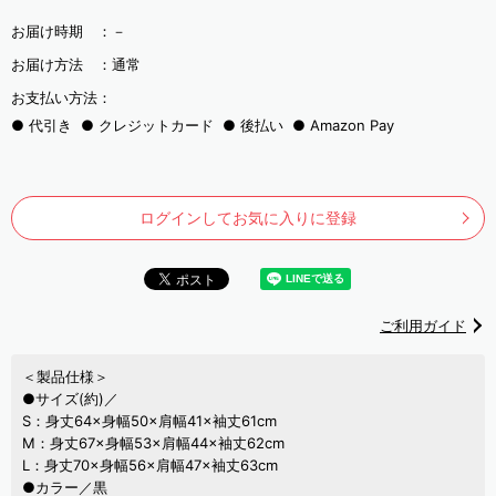
お届け時期 ：
－
お届け方法 ：
通常
お支払い方法：
代引き
クレジットカード
後払い
Amazon Pay
ログインしてお気に入りに登録
ご利用ガイド
＜製品仕様＞
●サイズ(約)／
S：身丈64×身幅50×肩幅41×袖丈61cm
M：身丈67×身幅53×肩幅44×袖丈62cm
L：身丈70×身幅56×肩幅47×袖丈63cm
●カラー／黒