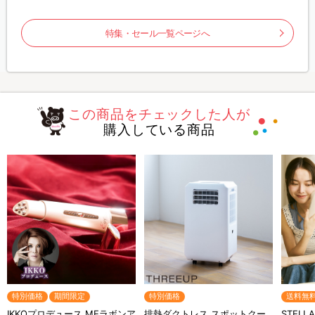
特集・セール一覧ページへ
この商品をチェックした人が
購入している商品
特別価格
期間限定
特別価格
送料無
IKKOプロデュース MEラボンア
排熱ダクトレス スポットクー
STELL