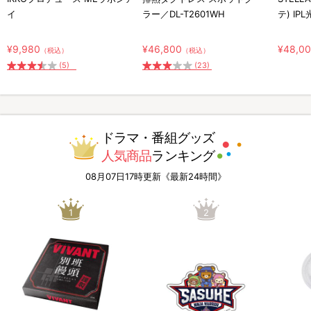
イ
ラー／DL-T2601WH
テ) IP
¥9,980
¥46,800
¥48,0
（税込）
（税込）
(5)
(23)
ドラマ・番組グッズ
人気商品
ランキング
08月07日17時更新《最新24時間》
1
2