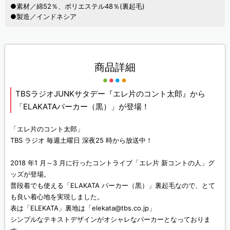
●素材／綿52％、ポリエステル48％(裏起毛)
●製造／インドネシア
商品詳細
TBSラジオJUNKサタデー『エレ片のコント太郎』から
「ELAKATAパーカー（黒）」が登場！
「エレ片のコント太郎」
TBS ラジオ 毎週土曜日 深夜25 時から放送中！
2018 年1 月～3 月に行ったコントライブ「エレ片 新コントの人」グ
ッズが登場。
普段着でも使える「ELAKATA パーカー（黒）」裏起毛なので、とて
も良い着心地を実現しました。
表は「ELEKATA」裏地は「elekata@tbs.co.jp」
シンプルなテキストデザインがオシャレなパーカーとなっておりま