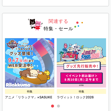
関連する
特集・セール
特集
特集
ズ
アニメ「リラックマ」×SASUKE
ラヴィット！ロック2026