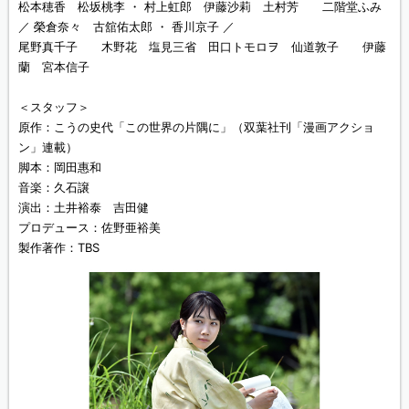
松本穂香 松坂桃李 ・ 村上虹郎 伊藤沙莉 土村芳 二階堂ふみ
／ 榮倉奈々 古舘佑太郎 ・ 香川京子 ／
尾野真千子 木野花 塩見三省 田口トモロヲ 仙道敦子 伊藤
蘭 宮本信子
＜スタッフ＞
原作：こうの史代「この世界の片隅に」（双葉社刊「漫画アクショ
ン」連載）
脚本：岡田惠和
音楽：久石譲
演出：土井裕泰 吉田健
プロデュース：佐野亜裕美
製作著作：TBS