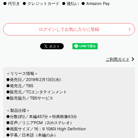
代引き
クレジットカード
後払い
Amazon Pay
ログインしてお気に入りに登録
ご利用ガイド
＜リリース情報＞
●発売日／2019年2月13日(水)
●発売元／TBS
●販売元／TCエンタテインメント
●販売協力／TBSサービス
＜製品仕様＞
●分数(約)／本編457分＋特典映像63分
●音声／リニアPCM（2chステレオ）
●画面サイズ／16：9 1080i High Definition
●字幕／日本語（本編のみ）