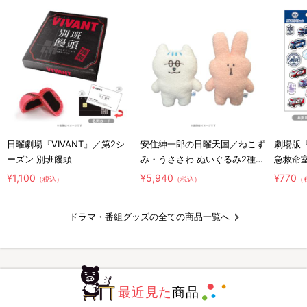
日曜劇場『VIVANT』／第2シ
安住紳一郎の日曜天国／ねこず
劇場版『
ーズン 別班饅頭
み・うささわ ぬいぐるみ2種セ
急救命室～
ット
／ジェ
¥1,100
¥5,940
¥770
（税込）
（税込）
（
ドラマ・番組グッズの全ての商品一覧へ
最近見た
商品