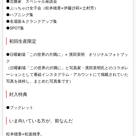
●北條家 スペシャル座談会
●ぶっちゃけ女子会（松本穂香×伊藤沙莉×土村芳）
●ハプニング集
●名場面＆クランクアップ集
●SPOT集
初回生産限定
●日曜劇場「この世界の片隅に」× 濱田英明 オリジナルフォトブッ
ク
（日曜劇場「この世界の片隅に」と写真家・濱田英明氏とのコラボレ
ーションとして番組インスタグラム・アカウントにて掲載されていた
写真を抜粋し、まとめた写真集です）
封入特典
●ブックレット
いま向いている方が、前なんだ
松本穂香×松坂桃李。