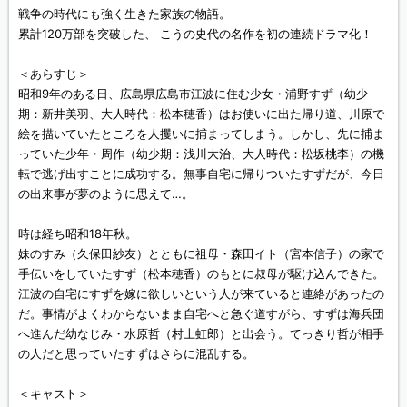
戦争の時代にも強く生きた家族の物語。
累計120万部を突破した、 こうの史代の名作を初の連続ドラマ化！
＜あらすじ＞
昭和9年のある日、広島県広島市江波に住む少女・浦野すず（幼少
期：新井美羽、大人時代：松本穂香）はお使いに出た帰り道、川原で
絵を描いていたところを人攫いに捕まってしまう。しかし、先に捕ま
っていた少年・周作（幼少期：浅川大治、大人時代：松坂桃李）の機
転で逃げ出すことに成功する。無事自宅に帰りついたすずだが、今日
の出来事が夢のように思えて…。
時は経ち昭和18年秋。
妹のすみ（久保田紗友）とともに祖母・森田イト（宮本信子）の家で
手伝いをしていたすず（松本穂香）のもとに叔母が駆け込んできた。
江波の自宅にすずを嫁に欲しいという人が来ていると連絡があったの
だ。事情がよくわからないまま自宅へと急ぐ道すがら、すずは海兵団
へ進んだ幼なじみ・水原哲（村上虹郎）と出会う。てっきり哲が相手
の人だと思っていたすずはさらに混乱する。
＜キャスト＞