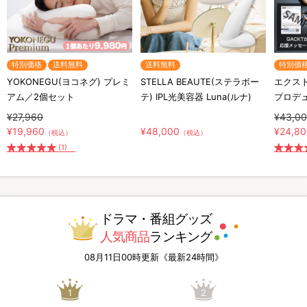
特別価格
送料無料
送料無料
特別価
YOKONEGU(ヨコネグ) プレミ
STELLA BEAUTE(ステラボー
エクスト
アム／2個セット
テ) IPL光美容器 Luna(ルナ)
プロデ
¥27,960
¥43,0
¥19,960
¥48,000
¥24,8
（税込）
（税込）
(1)
ドラマ・番組グッズ
人気商品
ランキング
08月11日00時更新《最新24時間》
1
2