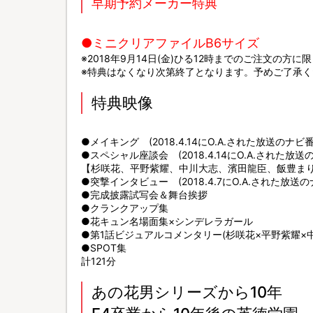
早期予約メーカー特典
●ミニクリアファイルB6サイズ
※2018年9月14日(金)ひる12時までのご注文の方に
※特典はなくなり次第終了となります。予めご了承く
特典映像
●メイキング (2018.4.14にO.A.された放送の
●スペシャル座談会 (2018.4.14にO.A.された
【杉咲花、平野紫耀、中川大志、濱田龍臣、飯豊ま
●突撃インタビュー (2018.4.7にO.A.された放
●完成披露試写会＆舞台挨拶
●クランクアップ集
●花キュン名場面集×シンデレラガール
●第1話ビジュアルコメンタリー(杉咲花×平野紫耀×
●SPOT集
計121分
あの花男シリーズから10年