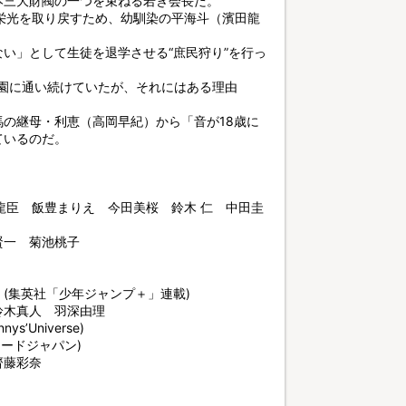
本三大財閥の一つを束ねる若き会長だ。
栄光を取り戻すため、幼馴染の平海斗（濱田龍
い」として生徒を退学させる“庶民狩り”を行っ
学園に通い続けていたが、それにはある理由
の継母・利恵（高岡早紀）から「音が18歳に
ているのだ。
志 濱田龍臣 飯豊まりえ 今田美桜 鈴木 仁 中田圭
賢一 菊池桃子
～』(集英社「少年ジャンプ＋」連載)
鈴木真人 羽深由理
s’Universe)
コードジャパン)
齊藤彩奈