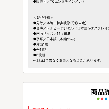
●販売元／TCエンタテインメント
＜製品仕様＞
●分数／本編＋特典映像(分数未定)
●音声／ドルビーデジタル（日本語 2chステレオ
●画面サイズ／16：9LB
●字幕／日本語（本編のみ）
●片面1層
●全11話
●6枚組
※仕様は予告なく変更となる場合があります。
商品