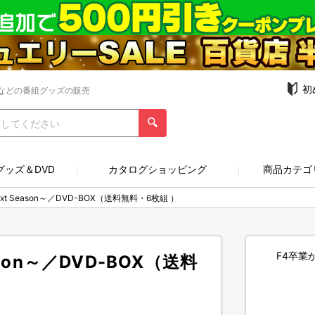
初
などの番組グッズの販売
グッズ＆DVD
カタログショッピング
商品カテゴ
t Season～／DVD-BOX（送料無料・6枚組 ）
F4卒業
son～／DVD-BOX（送料