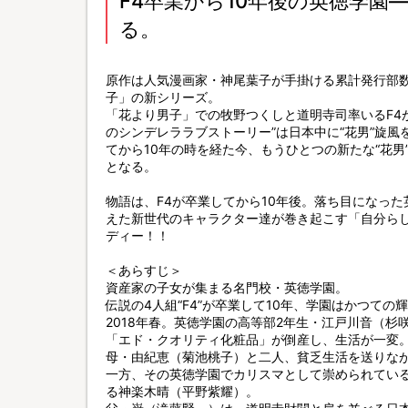
F4卒業から10年後の英徳学園
る。
原作は人気漫画家・神尾葉子が手掛ける累計発行部数
子」の新シリーズ。
「花より男子」での牧野つくしと道明寺司率いるF4
のシンデレララブストーリー”は日本中に“花男”旋
てから10年の時を経た今、もうひとつの新たな“花男”が
となる。
物語は、F4が卒業してから10年後。落ち目になった
えた新世代のキャラクター達が巻き起こす「自分ら
ディー！！
＜あらすじ＞
資産家の子女が集まる名門校・英徳学園。
伝説の4人組“F4”が卒業して10年、学園はかつての
2018年春。英徳学園の高等部2年生・江戸川音（
「エド・クオリティ化粧品」が倒産し、生活が一変
母・由紀恵（菊池桃子）と二人、貧乏生活を送りなが
一方、その英徳学園でカリスマとして崇められてい
る神楽木晴（平野紫耀）。