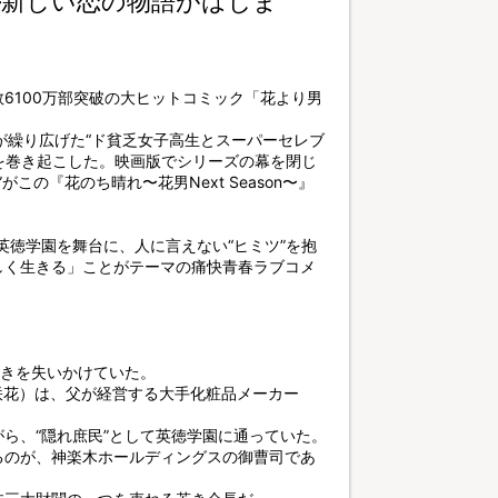
―新しい恋の物語がはじま
6100万部突破の大ヒットコミック「花より男
が繰り広げた“ド貧乏女子高生とスーパーセレブ
風を巻き起こした。映画版でシリーズの幕を閉じ
この『花のち晴れ〜花男Next Season〜』
英徳学園を舞台に、人に言えない“ヒミツ”を抱
しく生きる」ことがテーマの痛快青春ラブコメ
輝きを失いかけていた。
杉咲花）は、父が経営する大手化粧品メーカー
。
ら、“隠れ庶民”として英徳学園に通っていた。
るのが、神楽木ホールディングスの御曹司であ