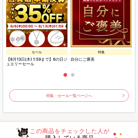
セール
特集
E
【8月13日(木) 1:59まで】6の日ジ
自分にご褒美
ュエリーセール
特集・セール一覧ページへ
この商品をチェックした人が
購入している商品