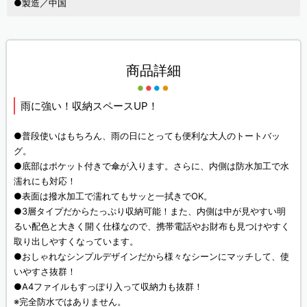
●製造／中国
商品詳細
雨に強い！収納スペースUP！
●普段使いはもちろん、雨の日にとっても便利な大人のトートバッ
グ。
●底部はポケット付きで傘が入ります。さらに、内側は防水加工で水
濡れにも対応！
●表面は撥水加工で濡れてもサッと一拭きでOK。
●3層タイプだからたっぷり収納可能！また、内側は中が見やすい明
るい配色と大きく開く仕様なので、携帯電話やお財布も見つけやすく
取り出しやすくなっています。
●おしゃれなシンプルデザインだから様々なシーンにマッチして、使
いやすさ抜群！
●A4ファイルもすっぽり入って収納力も抜群！
※完全防水ではありません。