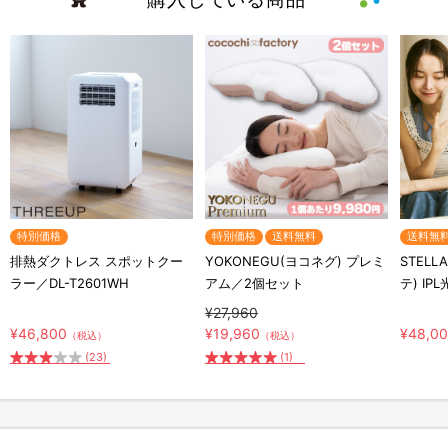
特別価格
特別価格
送料無料
送料無
排熱ダクトレス スポットクー
YOKONEGU(ヨコネグ) プレミ
STELL
ラー／DL-T2601WH
アム／2個セット
テ) IP
¥27,960
¥46,800
¥19,960
¥48,0
（税込）
（税込）
(23)
(1)