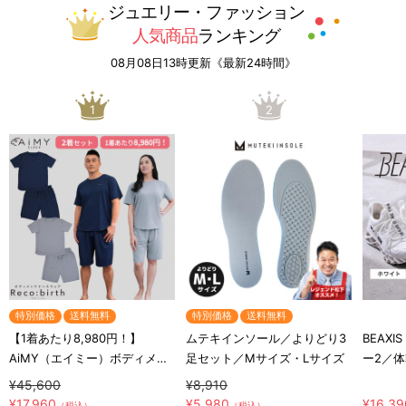
ジュエリー・ファッション
人気商品
ランキング
08月08日13時更新《最新24時間》
1
2
特別価格
送料無料
特別価格
送料無料
【1着あたり8,980円！】
ムテキインソール／よりどり3
BEAX
AiMY（エイミー）ボディメン
足セット／Mサイズ・Lサイズ
ー2／
テナンスウェア リカバース／
イルア
¥45,600
¥8,910
半袖半ズボン／2着セット／上
¥17,960
¥5,980
¥16,39
（税込）
（税込）