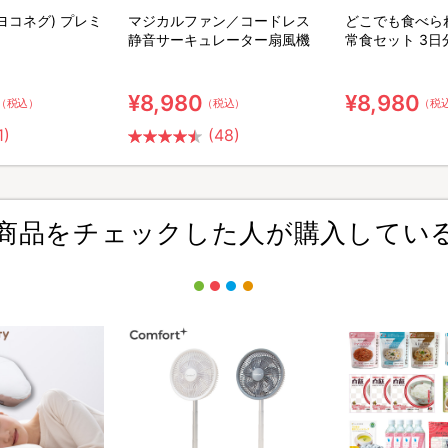
(ヨコネグ) プレミ
マジカルファン／コードレス
どこでも食べら
静音サーキュレーター扇風機
常食セット 3日
ット【特典】粉
ア用ウェット綿
¥8,980
¥8,980
（税込）
（税込）
（税
1)
(48)
商品をチェックした人が購入してい