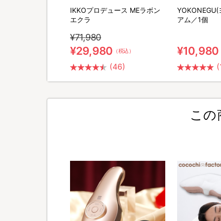
ポータブル電源＆ソー
IKKOプロデュース MEラボン
YOKONEGU
セット
エクラ
アム／1個
¥71,980
0
¥29,980
¥10,980
（税込）
（税込）
(26)
(46)
(
この