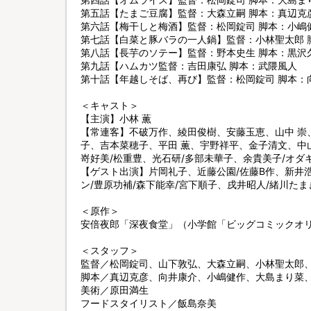
第五話【たまご豆腐】監督：大森立嗣 脚本：真辺克
第六話【梅干しと梅酒】監督：松岡錠司 脚本：小嶋
第七話【白菜と豚バラの一人鍋】監督：小林聖太郎 
第八話【長芋のソテー】監督：野本史生 脚本：黒沢
第九話【ハムカツ監督：吉田康弘 脚本：武隈風人
第十話【年越しそば、再び】監督：松岡錠司 脚本：
＜キャスト＞
【主演】小林 薫
【常連客】不破万作、綾田俊樹、安藤玉恵、山中 崇
子、吉本菜穂子、平田 薫、宇野祥平、金子清文、中
嵜好美/松重豊、光石研/多部未華子、余貴美子/オダ
【ゲスト出演】片岡礼子、近藤公園/佐藤B作、新井
ン/豊原功補/森下能幸/宮下順子、戌井昭人/緒川たま
＜原作＞
安倍夜郎「深夜食堂」（小学館「ビッグコミックオ
＜スタッフ＞
監督／松岡錠司、山下敦弘、大森立嗣、小林聖太郎
脚本／真辺克彦、向井康介、小嶋健作、大島まり菜
美術／原田満生
フードスタイリスト／飯島奈美