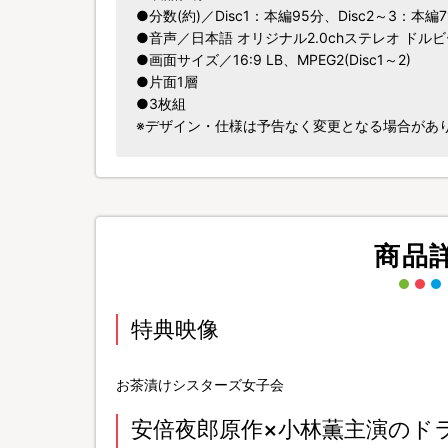
●分数(約)／Disc1：本編95分、Disc2～3：本編7
●音声／日本語 オリジナル2.0chステレオ ドル
●画面サイズ／16:9 LB、MPEG2(Disc1～2)
●片面1層
●3枚組
※デザイン・仕様は予告なく変更となる場合があ
商品
特典映像
お茶漬けシスターズ女子会
安倍夜郎原作×小林薫主演のド