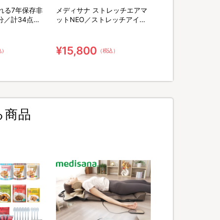
れる7年保存非
メディサナ ストレッチエアマ
分／計34点セ
ットNEO／ストレッチアイテ
末緑茶&口腔ケ
ム
棒
¥15,800
込）
（税込）
る商品