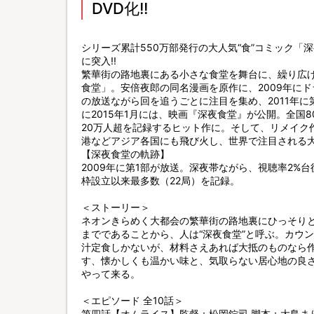
DVD化!!
シリーズ累計550万部発行の大人気“食”コミック「
に突入!!
繁華街の路地裏にある小さな食堂を舞台に、繰り広
食堂」。安倍夜郎の同名漫画を原作に、2009年に
の放送ながら回を追うごとに注目を集め、2011年に
に2015年1月には、映画『深夜食堂』が公開。全国8
20万人超を記録するヒット作に。そして、リメイク
港などアジア各国にも飛び火し、世界で注目される大
【深夜食堂の軌跡】
2009年に第1部が放送。深夜帯ながら、視聴率2%
枠設立以来最多数（22局）を記録。
＜ストーリー＞
ネオンきらめく大都会の繁華街の路地裏にひっそりと
までであることから、人は“深夜食堂”と呼ぶ。カウ
汁定食しかないが、材料さえあれば大抵のものなら
す、懐かしくも温かい味と、気取らない居心地の良
やって来る。
＜エピソード 全10話＞
第四話【オムライス】監督：松岡錠司 脚本：大島ま