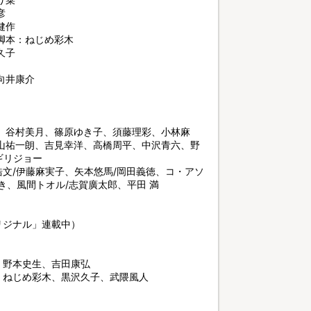
彦
健作
脚本：ねじめ彩木
久子
向井康介
、谷村美月、篠原ゆき子、須藤理彩、小林麻
山祐一朗、吉見幸洋、高橋周平、中沢青六、野
ギリジョー
浩文/伊藤麻実子、矢本悠馬/岡田義徳、コ・アソ
き、風間トオル/志賀廣太郎、平田 満
リジナル」連載中）
、野本史生、吉田康弘
、ねじめ彩木、黒沢久子、武隈風人