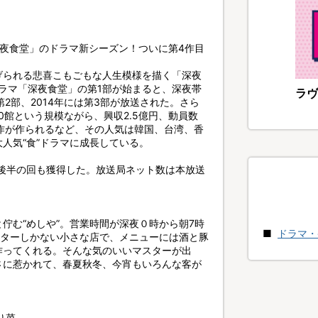
深夜食堂」のドラマ新シーズン！ついに第4作目
げられる悲喜こもごもな人生模様を描く「深夜
ドラマ「深夜食堂」の第1部が始まると、深夜帯
ラヴ
第2部、2014年には第3部が放送された。さら
0館という規模ながら、興収2.5億円、動員数
作が作られるなど、その人気は韓国、台湾、香
人気“食”ドラマに成長している。
台後半の回も獲得した。放送局ネット数は本放送
佇む“めしや”。営業時間が深夜０時から朝7時
ドラマ・
ンターしかない小さな店で、メニューには酒と豚
作ってくれる。そんな気のいいマスターが出
さに惹かれて、春夏秋冬、今宵もいろんな客が
り菜