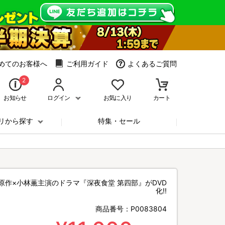
めてのお客様へ
ご利用ガイド
よくあるご質問
2
お知らせ
ログイン
お気に入り
カート
リから探す
特集・セール
原作×小林薫主演のドラマ『深夜食堂 第四部』がDVD
化!!
商品番号：
P0083804