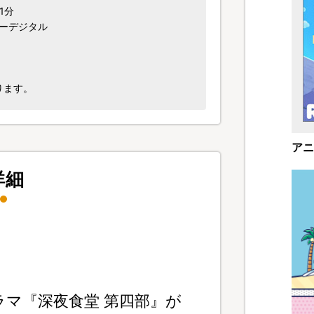
1分
ビーデジタル
ります。
アニ
詳細
ラマ『深夜食堂 第四部』が