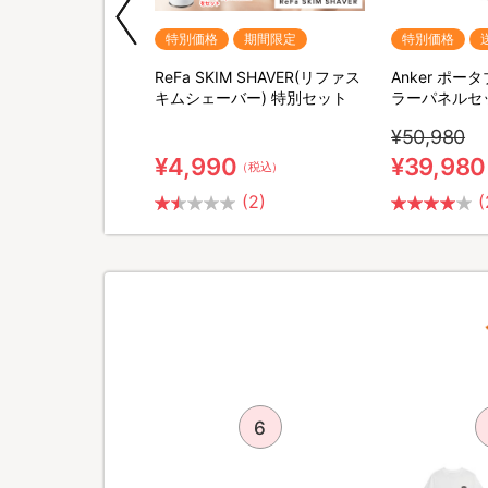
期間限定
特別価格
期間限定
特別価格
QNose(キュノーズ)
ReFa SKIM SHAVER(リファス
Anker ポ
キムシェーバー) 特別セット
ラーパネルセ
¥50,980
¥4,990
¥39,980
（税込）
（税込）
(2)
(
5
6