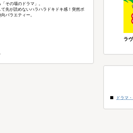
る「その場のドラマ」。
して先が読めないハラハラドキドキ感！突然ポ
趣向バラエティー。
ラヴ
り
ドラマ・