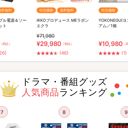
送料無料
特別価格
送料無料
特別価格
ータブル電源＆ソー
IKKOプロデュース MEラボン
YOKONEGU(
ット
エクラ
アム／1個
¥71,980
¥29,980
¥10,980
（税込）
（税込）
（
26)
(46)
(1)
ドラマ・番組グッズ
人気商品
ランキング
7
8
9