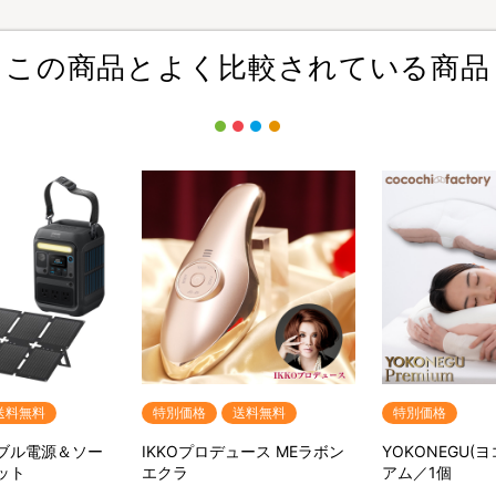
この商品とよく比較されている商品
送料無料
特別価格
送料無料
特別価格
ータブル電源＆ソー
IKKOプロデュース MEラボン
YOKONEGU(
ット
エクラ
アム／1個