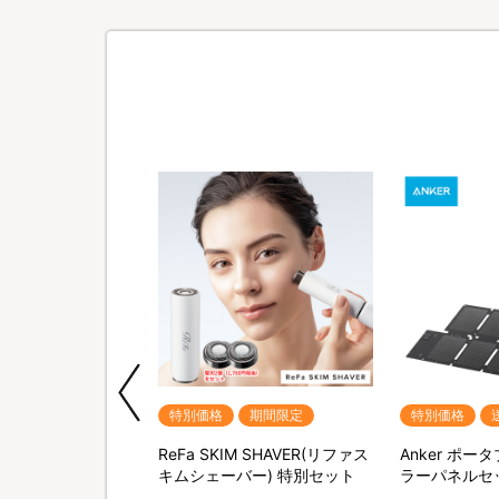
期間限定
特別価格
期間限定
特別価格
QNose(キュノーズ)
ReFa SKIM SHAVER(リファス
Anker ポ
キムシェーバー) 特別セット
ラーパネルセ