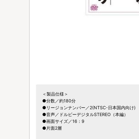
＜製品仕様＞
●分数／約180分
●リージョンナンバー／2(NTSC･日本国内向け)
●音声／ドルビーデジタルSTEREO（本編）
●画面サイズ／16：9
●片面2層