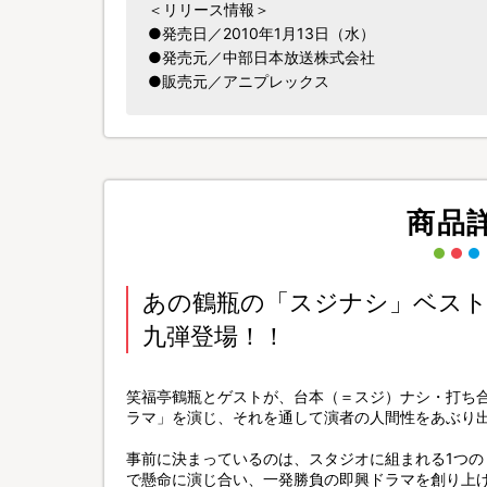
＜リリース情報＞
●発売日／2010年1月13日（水）
●発売元／中部日本放送株式会社
●販売元／アニプレックス
商品
あの鶴瓶の「スジナシ」ベス
九弾登場！！
笑福亭鶴瓶とゲストが、台本（＝スジ）ナシ・打ち
ラマ」を演じ、それを通して演者の人間性をあぶり
事前に決まっているのは、スタジオに組まれる1つ
で懸命に演じ合い、一発勝負の即興ドラマを創り上