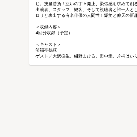
じ。技量勝負！互いの丁々発止、緊張感を求めて創
出演者、スタッフ、観客、そして視聴者と誰一人と
ロリと表出する有名俳優の人間性！爆笑と仰天の新
＜収録内容＞
4回分収録（予定）
＜キャスト＞
笑福亭鶴瓶
ゲスト／大沢樹生、紺野まひる、田中圭、片桐はい