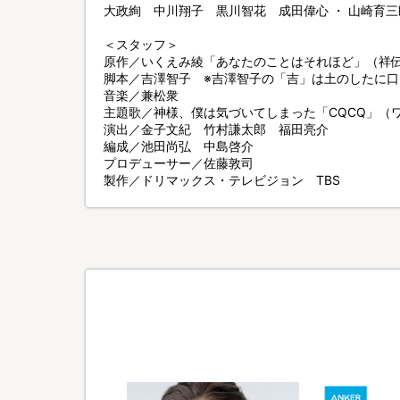
大政絢 中川翔子 黒川智花 成田偉心 ・ 山崎育三
＜スタッフ＞
原作／いくえみ綾「あなたのことはそれほど」（祥
脚本／吉澤智子 ※吉澤智子の「吉」は土のしたに口
音楽／兼松衆
主題歌／神様、僕は気づいてしまった「CQCQ」（
演出／金子文紀 竹村謙太郎 福田亮介
編成／池田尚弘 中島啓介
プロデューサー／佐藤敦司
製作／ドリマックス・テレビジョン TBS