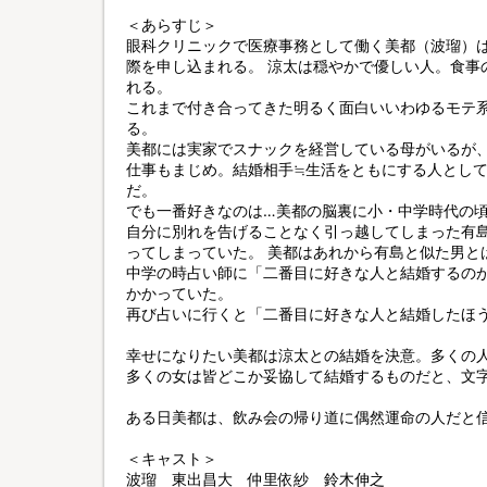
＜あらすじ＞
眼科クリニックで医療事務として働く美都（波瑠）
際を申し込まれる。 涼太は穏やかで優しい人。食事
れる。
これまで付き合ってきた明るく面白いいわゆるモテ
る。
美都には実家でスナックを経営している母がいるが
仕事もまじめ。結婚相手≒生活をともにする人とし
だ。
でも一番好きなのは…美都の脳裏に小・中学時代の
自分に別れを告げることなく引っ越してしまった有
ってしまっていた。 美都はあれから有島と似た男と
中学の時占い師に「二番目に好きな人と結婚するの
かかっていた。
再び占いに行くと「二番目に好きな人と結婚したほ
幸せになりたい美都は涼太との結婚を決意。多くの
多くの女は皆どこか妥協して結婚するものだと、文字
ある日美都は、飲み会の帰り道に偶然運命の人だと
＜キャスト＞
波瑠 東出昌大 仲里依紗 鈴木伸之