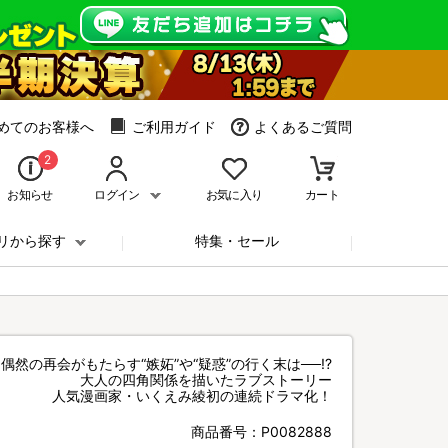
めてのお客様へ
ご利用ガイド
よくあるご質問
2
お知らせ
ログイン
お気に入り
カート
リから探す
特集・セール
偶然の再会がもたらす“嫉妬”や“疑惑”の行く末は──!?
大人の四角関係を描いたラブストーリー
人気漫画家・いくえみ綾初の連続ドラマ化！
商品番号：
P0082888