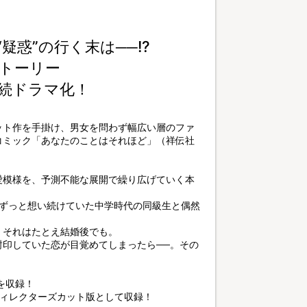
疑惑”の行く末は──!?
トーリー
続ドラマ化！
ット作を手掛け、男女を問わず幅広い層のファ
コミック「あなたのことはそれほど」（祥伝社
愛模様を、予測不能な展開で繰り広げていく本
、ずっと想い続けていた中学時代の同級生と偶然
。それはたとえ結婚後でも。
印していた恋が目覚めてしまったら──。その
を収録！
ディレクターズカット版として収録！