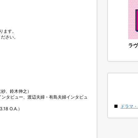
。
限ります。
ください。
ラヴ
依紗、鈴木伸之）
インタビュー、渡辺夫婦・有島夫婦インタビュ
ドラマ・
8 O.A.）