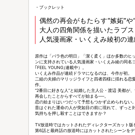
・ブックレット
偶然の再会がもたらす“嫉妬”や“
大人の四角関係を描いたラブス
人気漫画家・いくえみ綾初の連
原作は「バラ色の明日」「潔く柔く」ほか多数のヒ
ンに支持されている人気漫画家・いくえみ綾の同名
｢FEEL YOUNG｣連載中）。
いくえみ作品が連続ドラマになるのは、今作が初。
二組の夫婦のマリッジライフと四者四様に揺れる恋
作。
“2番目に好きな人”と結婚した主人公・渡辺 美都が
再会したことからすべてが始まる──。
恋の始まりはいつだって予想もつかず止められない
昔はぐれた運命の人が突如目の前に現れて、ずっと封
気持ちを押し殺すことはできますか？
TV放送時ではカットされたディレクターズカット版
第6話と最終話の放送時にはカットされたシーンを