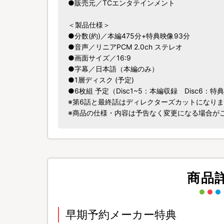
●販売元／TCエンタテインメント
＜製品仕様＞
●分数(約)／本編475分+特典映像93分
●音声／リニアPCM 2.0ch ステレオ
●画面サイズ／16:9
●字幕／日本語（本編のみ）
●1層ディスク (予定)
●6枚組 予定（Disc1~5：本編収録 Disc6：
※第6話と最終話はディレクターズカットになり
※商品の仕様・内容は予告なく変更になる場合が
商品
早期予約メーカー特典