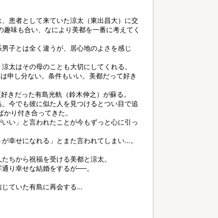
は、患者として来ていた涼太（東出昌大）に交
の趣味も合い、なにより美都を一番に考えてく
系男子とは全く違うが、居心地のよさを感じ
、涼太はその母のことも大切にしてくれる。
ては申し分ない。条件もいい。美都だって好き
頃好きだった有島光軌（鈴木伸之）が蘇る。
島。今でも彼に似た人を見つけるとつい目で追
ばかり付き合ってきた。
がいい」と言われたことが今もずっと心に引っ
うが幸せになれる」とまた言われてしまい…。
人たちから祝福を受ける美都と涼太。
通り幸せな結婚をするが──。
信じていた有島に再会する…