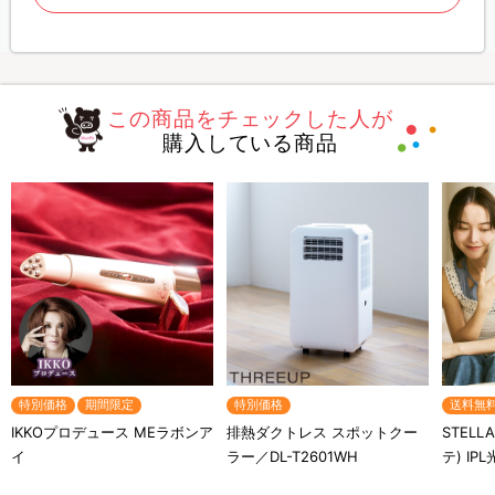
この商品をチェックした人が
購入している商品
特別価格
期間限定
特別価格
送料無
IKKOプロデュース MEラボンア
排熱ダクトレス スポットクー
STELL
イ
ラー／DL-T2601WH
テ) IP