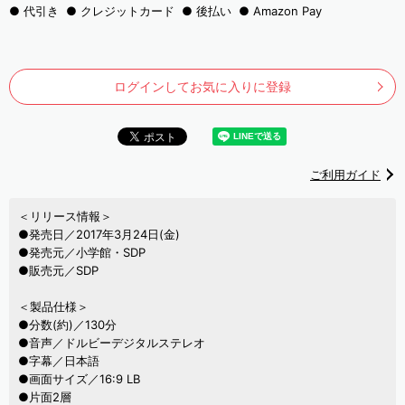
代引き
クレジットカード
後払い
Amazon Pay
ログインしてお気に入りに登録
ご利用ガイド
＜リリース情報＞
●発売日／2017年3月24日(金)
●発売元／小学館・SDP
●販売元／SDP
＜製品仕様＞
●分数(約)／130分
●音声／ドルビーデジタルステレオ
●字幕／日本語
●画面サイズ／16:9 LB
●片面2層