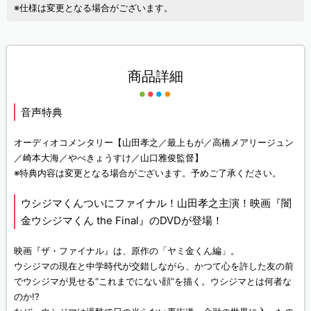
※仕様は変更となる場合がございます。
商品詳細
音声特典
オーディオコメンタリー【山田孝之／最上もが／高橋メアリージュン
／崎本大海／やべきょうすけ／山口雅俊監督】
※特典内容は変更となる場合がございます。予めご了承ください。
ウシジマくんついにファイナル！山田孝之主演！映画『闇
金ウシジマくん the Final』のDVDが登場！
映画『ザ・ファイナル』は、原作の「ヤミ金くん編」。
ウシジマの現在と中学時代が交錯しながら、かつて心を許した友の前
でウシジマが見せる“これまでにない顔”を描く。ウシジマとは何者な
のか!?