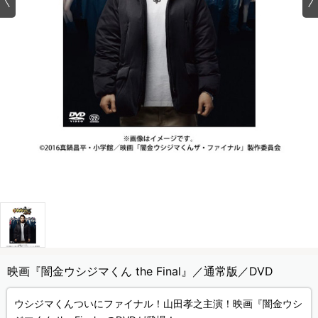
映画『闇金ウシジマくん the Final』／通常版／DVD
ウシジマくんついにファイナル！山田孝之主演！映画『闇金ウシ