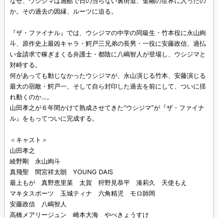
なぜ、ウシジマは過酷で日の当らない裏街道、金融の世界に入ったの
か。その過去の因縁、ルーツに迫る。
『ザ・ファイナル』では、ウシジマの中学の同級生・竹本役に永山絢
斗、原作史上最凶キャラ・鰐戸三兄弟の長男・一役に安藤政信、過払
い金請求で稼ぎまくる弁護士・都陰に八嶋智人が登場し、ウシジマと
対峙する。
何があっても動じなかったウシジマが、永山演じる竹本、安藤演じる
最大の宿敵・鰐戸一、そして自ら封印した過去を前にして、ついに揺
れ動くのか…。
山田孝之が６年間かけて熟成させてきた“ウシジマ”が『ザ・ファイナ
ル』をもってついに完成する。
＜キャスト＞
山田孝之
綾野剛 永山絢斗
真飛聖 間宮祥太朗 YOUNG DAIS
最上もが 真野恵里菜 太賀 狩野見恭平 湊莉久 天使もえ
マキタスポーツ 玉城ティナ 六角精児 モロ師岡
安藤政信 八嶋智人
高橋メアリージュン 崎本大海 やべきょうすけ