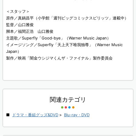
＜スタッフ＞
原作／真鍋昌平（小学館「週刊ビッグコミックスピリッツ」連載中）
監督／山口雅俊
脚本／福間正浩 山口雅俊
主題歌／Superfly「Good-bye」（Warner Music Japan）
イメージソング／Superfly「天上天下唯我独尊」（Warner Music
Japan）
製作／映画「闇金ウシジマくんザ・ファイナル」製作委員会
関連カテゴリ
ドラマ・番組グッズ&DVD
>
Blu-ray・DVD