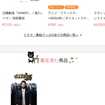
描き下ろし
期間限定
日曜劇場『VIVANT』／第2シ
アニメ「リラックマ」
ラヴィッ
ーズン 別班饅頭
×SASUKE／ダイカットステッ
ンライ
カー／コラボロゴ
¥1,100
¥385
¥4,50
（税込）
（税込）
ドラマ・番組グッズの全ての商品一覧へ
最近見た
商品