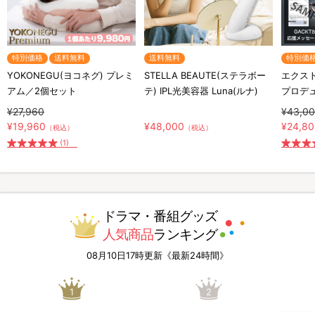
特別価格
送料無料
送料無料
特別価
YOKONEGU(ヨコネグ) プレミ
STELLA BEAUTE(ステラボー
エクスト
アム／2個セット
テ) IPL光美容器 Luna(ルナ)
プロデ
¥27,960
¥43,0
¥19,960
¥48,000
¥24,8
（税込）
（税込）
(1)
ドラマ・番組グッズ
人気商品
ランキング
08月10日17時更新《最新24時間》
1
2