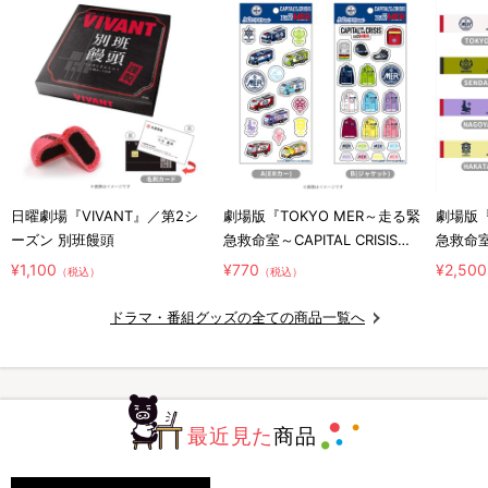
日曜劇場『VIVANT』／第2シ
劇場版『TOKYO MER～走る緊
劇場版『
ーズン 別班饅頭
急救命室～CAPITAL CRISIS』
急救命室～
／ジェリーポップシール
／マフ
¥1,100
¥770
¥2,500
（税込）
（税込）
ドラマ・番組グッズの全ての商品一覧へ
最近見た
商品