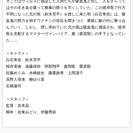
そこではウィルスに感染した人間たちが吸血鬼と化し、人をさらって
はその生き血を吸って横暴の限りを尽くしていた。この彼岸島で行方
不明になった兄の篤（鈴木亮平）を捜しに来た明（白石隼也）は、吸
血鬼の勢力を倒すワクチンの存在を聞きつけ、果敢に敵の中に乗り込
んでいく。しかし、捜し求めていた兄の篤は吸血鬼に感染され、彼岸
島を支配するマスターヴァンパイア、雅（栗原類）の手下となってい
た……。
＜キャスト＞
白石隼也 鈴木亮平
桜井美南 遠藤雄弥 阿部翔平 森岡龍 栗原類
佐藤めぐみ 水崎綾女 藤重政孝 上間凜子
高野人母美 柳ゆり菜
石橋蓮司
＜スタッフ＞
監督：岩本晶
脚本：佐東みどり、伊藤秀裕