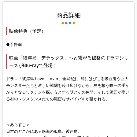
商品詳細
映像特典（予定）
●予告編
映画「彼岸島 デラックス」へと繋がる破格のドラマシリ
ーズがBlu-rayで登場！
ドラマ「彼岸島 Love is over」全4話は、島にはびこる吸血鬼や巨大
モンスターたちと激しい戦闘を繰り広げながら、島を救う唯一の手が
かりとなるワクチンを探そうとする明とその仲間、そして師匠が率い
る村のレジスタンスたちの濃密なサバイバルが描かれる。
＜あらすじ＞
日本のどこかにある絶海の孤島、彼岸島。