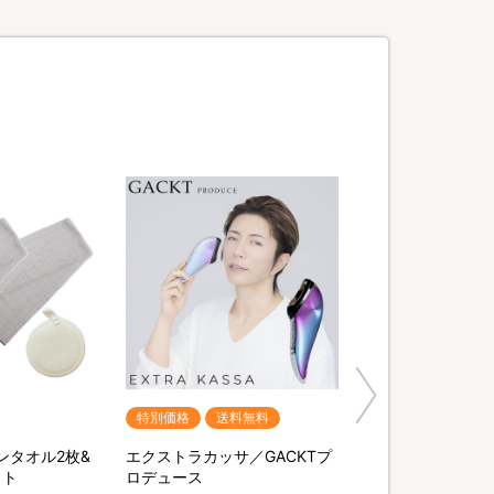
特別価格
送料無料
ンタオル2枚&
エクストラカッサ／GACKTプ
ット
ロデュース