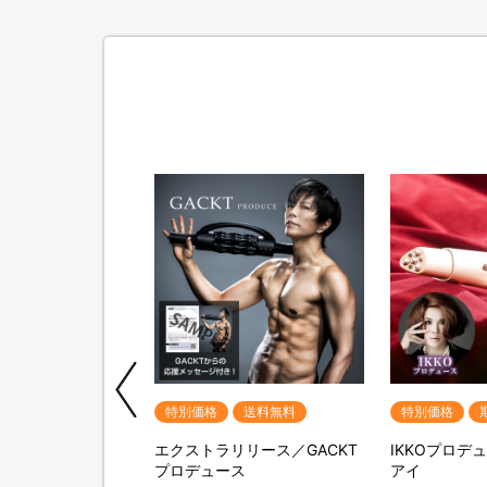
送料無料
特別価格
送料無料
特別価格
U(ヨコネグ) プレミ
エクストラリリース／GACKT
IKKOプロデ
セット
プロデュース
アイ