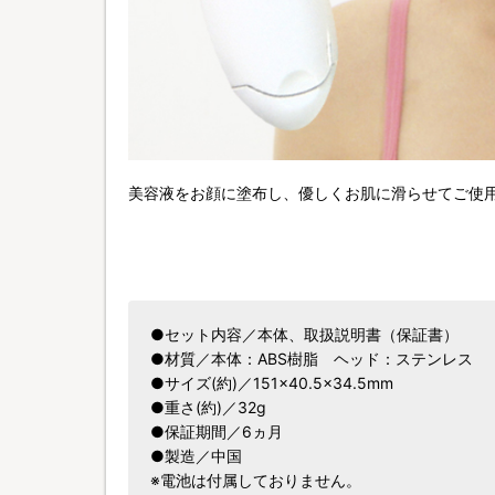
美容液をお顔に塗布し、優しくお肌に滑らせてご使
●セット内容／本体、取扱説明書（保証書）
●材質／本体：ABS樹脂 ヘッド：ステンレス
●サイズ(約)／151×40.5×34.5mm
●重さ(約)／32g
●保証期間／6ヵ月
●製造／中国
※電池は付属しておりません。