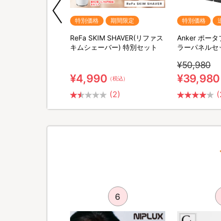
期間限定
特別価格
期間限定
特別価格
QNose(キュノーズ)
ReFa SKIM SHAVER(リファス
Anker ポ
キムシェーバー) 特別セット
ラーパネルセ
¥50,980
¥4,990
¥39,980
（税込）
（税込）
(2)
(
5
6