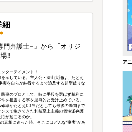
詳細
事専門弁護士−』から「オリジ
!!
アニ
エンターテイメント！
率を示している。主人公・深山大翔は、たとえ
％の事実を自らが納得するまで追及する超型破りな
、民事のプロとして、時に手段を選ばず勝利に
事件を担当する事を屈辱的と受け止めている。
確率がたとえ0.1％だとしても最後の瞬間まで
タンスで生きてきた利益至上主義の個性派弁護
反応が起こるのか。
の真相に迫った時、そこにはどんな“事実”があ