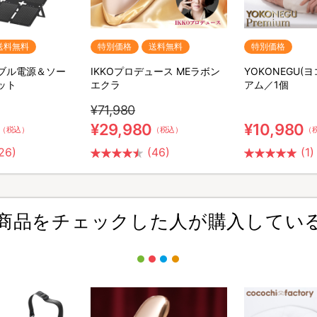
送料無料
特別価格
送料無料
特別価格
ータブル電源＆ソー
IKKOプロデュース MEラボン
YOKONEGU(
ット
エクラ
アム／1個
¥71,980
¥29,980
¥10,980
（税込）
（税込）
（
26)
(46)
(1)
商品をチェックした人が購入してい