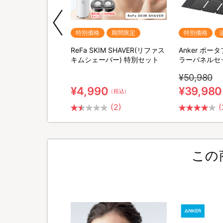
期間限定
特別価格
期間限定
特別価格
QNose(キュノーズ)
ReFa SKIM SHAVER(リファス
Anker ポ
キムシェーバー) 特別セット
ラーパネルセ
¥50,980
¥4,990
¥39,980
（税込）
（税込）
(2)
(
この