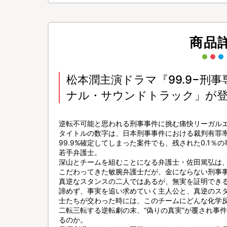
商品
松本潤主演ドラマ『99.9−刑
ナル・サウンドトラック」が登場
逆転不可能と思われる刑事事件に挑む痛快リーガル
タイトルの数字は、日本刑事事件における裁判有罪
99.9%確定してしまった案件でも、残された0.1
若手弁護士。
深山とチームを組むことになる弁護士・佐田篤弘は
こだわってきた敏腕弁護士だが、金にならない刑事
真逆なスタンスの二人ではあるが、無実を証明できる
諦めず、事実を追い求めていく主人公と、真逆のス
士たちが交わった時には、このチームにどんな化学
二転三転する逆転劇の末、“偽りの真実”が覆され事件
るのか。