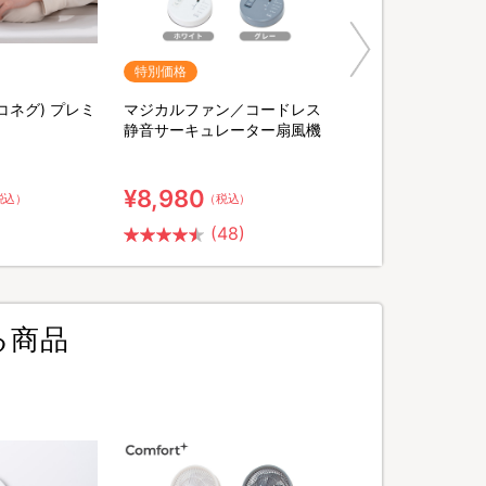
特別価格
ヨコネグ) プレミ
マジカルファン／コードレス
静音サーキュレーター扇風機
¥8,980
税込）
（税込）
(48)
る商品