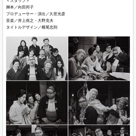
＜スタッフ＞
脚本／向田邦子
プロデューサー・演出／久世光彦
音楽／井上堯之・大野克夫
タイトルデザイン／横尾忠則