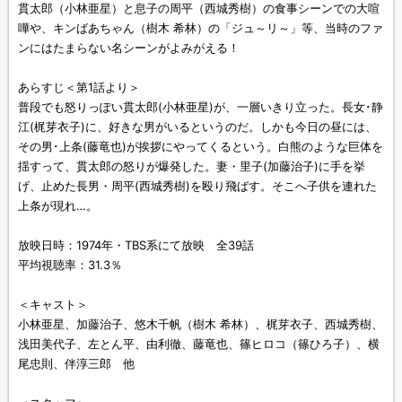
貫太郎（小林亜星）と息子の周平（西城秀樹）の食事シーンでの大喧
嘩や、キンばあちゃん（樹木 希林）の「ジュ～リ～」等、当時のファ
ンにはたまらない名シーンがよみがえる！
あらすじ＜第1話より＞
普段でも怒りっぽい貫太郎(小林亜星)が、一層いきり立った。長女･静
江(梶芽衣子)に、好きな男がいるというのだ。しかも今日の昼には、
その男･上条(藤竜也)が挨拶にやってくるという。白熊のような巨体を
揺すって、貫太郎の怒りが爆発した。妻・里子(加藤治子)に手を挙
げ、止めた長男・周平(西城秀樹)を殴り飛ばす。そこへ子供を連れた
上条が現れ…。
放映日時：1974年・TBS系にて放映 全39話
平均視聴率：31.3％
＜キャスト＞
小林亜星、加藤治子、悠木千帆（樹木 希林）、梶芽衣子、西城秀樹、
浅田美代子、左とん平、由利徹、藤竜也、篠ヒロコ（篠ひろ子）、横
尾忠則、伴淳三郎 他