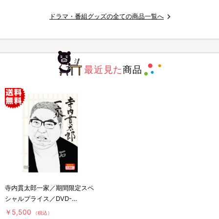
ドラマ・番組グッズの全ての商品一覧へ
最近見た
商品
寺内貫太郎一家／期間限定スペ
シャルプライス／DVD-
BOX1（送料無料・4枚組）
￥5,500
（税込）