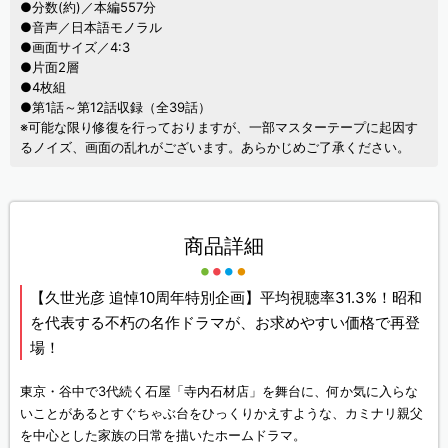
●分数(約)／本編557分
●音声／日本語モノラル
●画面サイズ／4:3
●片面2層
●4枚組
●第1話～第12話収録（全39話）
※可能な限り修復を行っておりますが、一部マスターテープに起因す
るノイズ、画面の乱れがございます。あらかじめご了承ください。
商品詳細
【久世光彦 追悼10周年特別企画】平均視聴率31.3%！昭和
を代表する不朽の名作ドラマが、お求めやすい価格で再登
場！
東京・谷中で3代続く石屋「寺内石材店」を舞台に、何か気に入らな
いことがあるとすぐちゃぶ台をひっくりかえすような、カミナリ親父
を中心とした家族の日常を描いたホームドラマ。