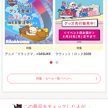
特集
特集
ズ
アニメ「リラックマ」×SASUKE
ラヴィット！ロック2026
特集・セール一覧ページへ
この商品をチェックした人が