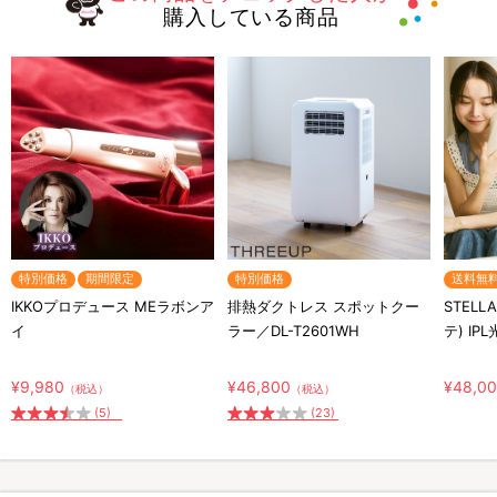
購入している商品
特別価格
期間限定
特別価格
送料無
IKKOプロデュース MEラボンア
排熱ダクトレス スポットクー
STELL
イ
ラー／DL-T2601WH
テ) IP
¥9,980
¥46,800
¥48,0
（税込）
（税込）
(5)
(23)