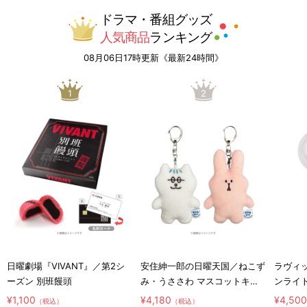
ドラマ・番組グッズ
人気商品
ランキング
08月06日17時更新《最新24時間》
1
2
日曜劇場『VIVANT』／第2シ
安住紳一郎の日曜天国／ねこず
ラヴィッ
ーズン 別班饅頭
み・うささわ マスコットキー
ンライ
ホルダー2種セット
¥1,100
¥4,180
¥4,50
（税込）
（税込）